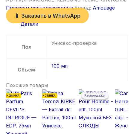
Премиум полноразмерные
Бренд:
Amouage
📱 Заказать в WhatsApp
Детали
Унисекс-проверка
Пол
100 мл
Объем
Похожие товары
Первоначальная цена состав
Текущая цена: 5 300,00 ₽.
Распродажа!
Распродажа!
НОВИНКА
НОВИНКА