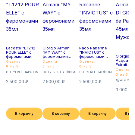
Lacoste “L.12.12
Giorgio Armani
Paco Rabanne
POUR ELLE” с
“MY WAY” с
“INVICTUS” с
Giorgio A
феромонами
феромонами
феромонами
Acqua DI 
35мл
35мл
35мл
Оценка
Оценка
Оценка
Extrait de
0
из 5
0
из 5
0
из 5
45мл Му
Оценка
DUTYFREE ПАРФЮМ с феромонами 35мл (Суперстойкие)
DUTYFREE ПАРФЮМ с феромонами 35мл (Суперстойкие)
DUTYFREE ПАРФЮМ с феромонами 35мл (Суперстойкие)
0
из 5
Духи в Экст
2 500,00
₽
2 500,00
₽
2 500,00
₽
3 000,0
В корзину
В корзину
В корзину
В ко