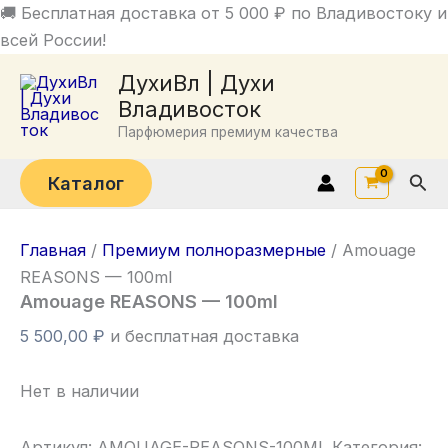
Перейти
🚚 Бесплатная доставка от 5 000 ₽ по Владивостоку и
к
всей России!
содержимому
ДухиВл | Духи
Владивосток
Парфюмерия премиум качества
Пои
Каталог
Главная
/
Премиум полноразмерные
/ Amouage
REASONS — 100ml
Amouage REASONS — 100ml
5 500,00
₽
и бесплатная доставка
Нет в наличии
Артикул:
AMOUAGE-REASONS-100ML
Категория: