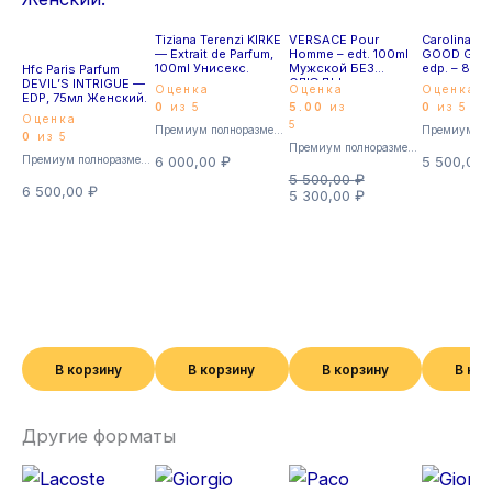
Tiziana Terenzi KIRKE
VERSACE Pour
Carolina He
— Extrait de Parfum,
Homme – edt. 100ml
GOOD GIRL
100ml Унисекс.
Мужской БЕЗ
edp. – 80m
Hfc Paris Parfum
СЛЮДЫ
DEVIL’S INTRIGUE —
Оценка
Оценка
Оценка
EDP, 75мл Женский.
0
из 5
5.00
из
0
из 5
Оценка
5
Премиум полноразмерные
0
из 5
Премиум полноразмерные
Премиум полноразмерные
6 000,00
₽
5 500,00
5 500,00
₽
6 500,00
₽
5 300,00
₽
В корзину
В корзину
В корзину
В ко
Другие форматы