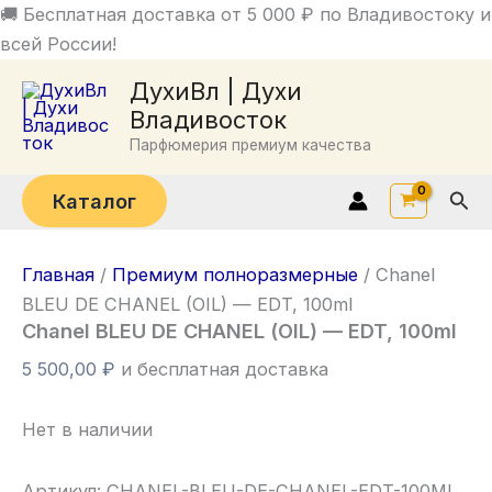
Перейти
🚚 Бесплатная доставка от 5 000 ₽ по Владивостоку и
к
всей России!
содержимому
ДухиВл | Духи
Владивосток
Парфюмерия премиум качества
Пои
Каталог
Главная
/
Премиум полноразмерные
/ Chanel
BLEU DE CHANEL (OIL) — EDT, 100ml
Chanel BLEU DE CHANEL (OIL) — EDT, 100ml
5 500,00
₽
и бесплатная доставка
Нет в наличии
Артикул:
CHANEL-BLEU-DE-CHANEL-EDT-100ML