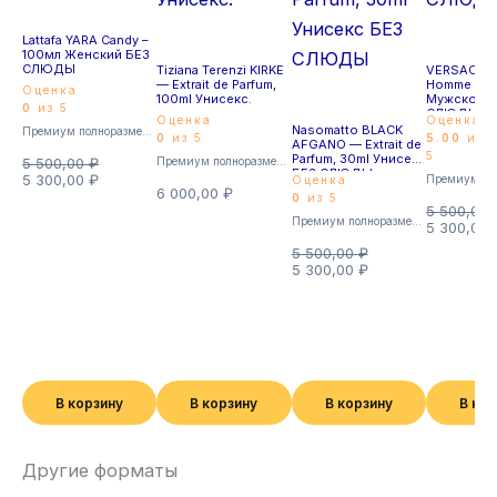
Lattafa YARA Candy –
100мл Женский БЕЗ
СЛЮДЫ
Tiziana Terenzi KIRKE
VERSACE P
— Extrait de Parfum,
Homme – ed
Оценка
100ml Унисекс.
Мужской Б
0
из 5
СЛЮДЫ
Оценка
Оценка
Nasomatto BLACK
Премиум полноразмерные
0
из 5
5.00
из
AFGANO — Extrait de
5
Parfum, 30ml Унисекс
5 500,00
₽
Премиум полноразмерные
БЕЗ СЛЮДЫ
5 300,00
₽
Оценка
6 000,00
₽
0
из 5
5 500,00
Премиум полноразмерные
5 300,00
5 500,00
₽
5 300,00
₽
В корзину
В корзину
В корзину
В ко
Другие форматы