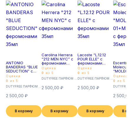
Carolina Herrera
Lacoste “L.12.12
“212 MEN NYC” с
POUR ELLE” с
ANTONIO
Escentric
феромонами
феромонами
BANDERAS “BLUE
Molecules
35мл
35мл
Оценка
Оценка
SEDUCTION” с
“MOLECU
0
из 5
0
из 5
феромонами
01+MANDA
Оценка
Оценка
DUTYFREE ПАРФЮМ с феромонами 35мл (Суперстойкие)
DUTYFREE ПАРФЮМ с феромонами 35мл (Суперстойкие)
35мл
феромон
0
из 5
0
из 5
35мл
DUTYFREE ПАРФЮМ с феромонами 35мл (Суперстойкие)
2 500,00
₽
2 500,00
₽
2 500,00
₽
2 500,00
В корзину
В корзину
В корзину
В ко