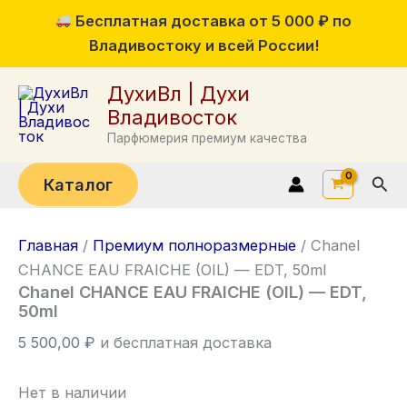
Перейти
Бесплатная доставка от 5 000 ₽ по
к
Владивостоку и всей России!
содержимому
ДухиВл | Духи
Владивосток
Парфюмерия премиум качества
Пои
Каталог
Главная
/
Премиум полноразмерные
/ Chanel
CHANCE EAU FRAICHE (OIL) — EDT, 50ml
Chanel CHANCE EAU FRAICHE (OIL) — EDT,
50ml
5 500,00
₽
и бесплатная доставка
Нет в наличии