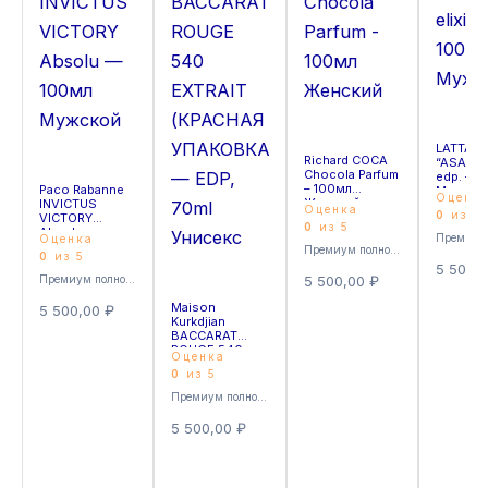
LATTAFA
Richard COCA
“ASAD” e
Chocola Parfum
edp. – 1
– 100мл
Paco Rabanne
Мужско
Оценк
Женский
INVICTUS
Оценка
0
из 5
VICTORY
0
из 5
Absolu —
Оценка
100мл
Премиум полноразмерные
0
из 5
Мужской
5 500,
Премиум полноразмерные
5 500,00
₽
Maison
5 500,00
₽
Kurkdjian
BACCARAT
ROUGE 540
Оценка
EXTRAIT
0
из 5
(КРАСНАЯ
УПАКОВКА) —
Премиум полноразмерные
EDP, 70ml
Унисекс
5 500,00
₽