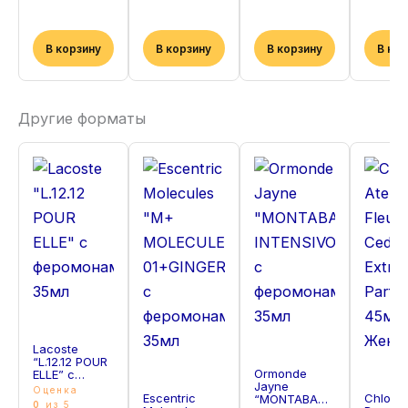
В корзину
В корзину
В корзину
В ко
Другие форматы
Lacoste
“L.12.12 POUR
Ormonde
ELLE” с
Jayne
феромонами
Оценка
Escentric
Chloe A
“MONTABACO
35мл
0
из 5