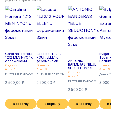
Carolina Herrera
Lacoste “L.12.12
Bvlgari L
“212 MEN NYC” с
POUR ELLE” с
Tygar – Ex
ANTONIO
феромонами
феромонами
Parfum 4
BANDERAS “BLUE
35мл
35мл
Мужской
Оценка
Оценка
Оценка
SEDUCTION” с
0
из 5
0
из 5
0
из 5
феромонами
Оценка
DUTYFREE ПАРФЮМ с феромонами 35мл (Суперстойкие)
DUTYFREE ПАРФЮМ с феромонами 35мл (Суперстойкие)
Духи в Экст
35мл
0
из 5
DUTYFREE ПАРФЮМ с феромонами 35мл (Суперстойкие)
2 500,00
₽
2 500,00
₽
3 000,0
2 500,00
₽
В корзину
В корзину
В корзину
В ко