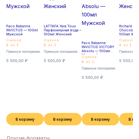
Paco Rabanne
LATTAFA Yara Tous
Richard C
INVICTUS — 100ml
Парфюмерная вода –
Chocola Pa
Мужской
100мл Женский
100мл Жен
Оценка
Оценка
Оценка
Paco Rabanne
0
из 5
0
из 5
0
из 5
INVICTUS VICTORY
Absolu — 100мл
Премиум полноразмерные
Премиум полноразмерные
Мужской
Оценка
5 500,00
₽
5 500,00
₽
5 500,00
0
из 5
Премиум полноразмерные
5 500,00
₽
В корзину
В корзину
В корзину
В ко
Другие форматы