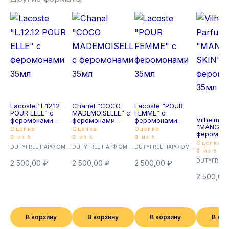
Lacoste “L.12.12
Chanel “COCO
Lacoste “POUR
POUR ELLE” с
MADEMOISELLE” с
FEMME” с
Vilhelm P
феромонами
феромонами
феромонами
“MANGO S
35мл
35мл
35мл
Оценка
Оценка
Оценка
феромон
0
из 5
0
из 5
0
из 5
35мл
Оценка
DUTYFREE ПАРФЮМ с феромонами 35мл (Суперстойкие)
DUTYFREE ПАРФЮМ с феромонами 35мл (Суперстойкие)
DUTYFREE ПАРФЮМ с феромонами 35мл (Суперстойкие)
0
из 5
2 500,00
₽
2 500,00
₽
2 500,00
₽
2 500,00
В корзину
В корзину
В корзину
В ко