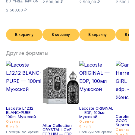
DUTYFREE ПАРФЮМ с феромонами 35мл (Суперстойкие)
2 500,00
₽
2 500,00
₽
2 500,00
2 500,00
₽
В корзину
В корзину
В корзину
В ко
Другие форматы
Lacoste L.12.12
Lacoste ORIGINAL
BLANC-PURE —
— EDP, 100мл
Carolina 
100ml Мужской
Мужской
GOOD GIR
Оценка
Оценка
Supreme e
Attar Collection
0
из 5
0
из 5
80ml Жен
CRYSTAL LOVE
Оценка
Премиум полноразмерные
Премиум полноразмерные
FOR HIM — EDP,
0
из 5