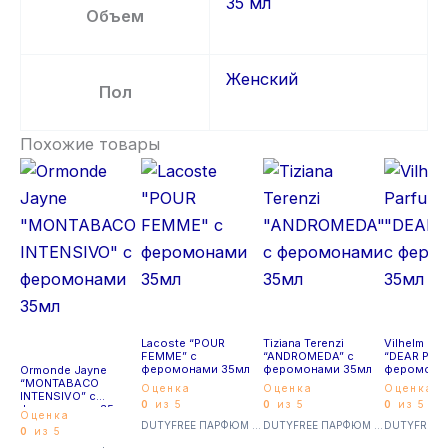
35 мл
Объем
Женский
Пол
Похожие товары
Lacoste “POUR
Tiziana Terenzi
Vilhelm Par
FEMME” с
“ANDROMEDA” с
“DEAR POLL
феромонами 35мл
феромонами 35мл
феромона
Ormonde Jayne
“MONTABACO
Оценка
Оценка
Оценка
INTENSIVO” с
0
из 5
0
из 5
0
из 5
феромонами 35мл
Оценка
DUTYFREE ПАРФЮМ с феромонами 35мл (Суперстойкие)
DUTYFREE ПАРФЮМ с феромонами 35мл (Суперстойкие)
0
из 5