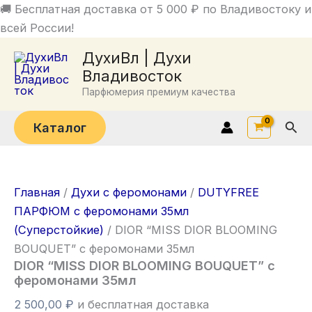
Перейти
🚚 Бесплатная доставка от 5 000 ₽ по Владивостоку и
к
всей России!
Количество
содержимому
ДухиВл | Духи
товара
DIOR
Владивосток
"MISS
Парфюмерия премиум качества
DIOR
BLOOMING
Пои
Каталог
BOUQUET"
с
феромонами
35мл
Главная
/
Духи с феромонами
/
DUTYFREE
ПАРФЮМ с феромонами 35мл
(Суперстойкие)
/ DIOR “MISS DIOR BLOOMING
BOUQUET” с феромонами 35мл
DIOR “MISS DIOR BLOOMING BOUQUET” с
феромонами 35мл
2 500,00
₽
и бесплатная доставка