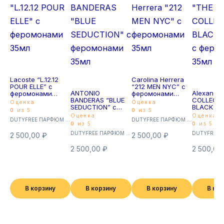
Lacoste “L.12.12
Carolina Herrera
POUR ELLE” с
“212 MEN NYC” с
ANTONIO
Alexandre
феромонами
феромонами
BANDERAS “BLUE
COLLECT
35мл
35мл
Оценка
Оценка
SEDUCTION” с
BLACK MU
0
из 5
0
из 5
феромонами
феромон
Оценка
Оценка
DUTYFREE ПАРФЮМ с феромонами 35мл (Суперстойкие)
DUTYFREE ПАРФЮМ с феромонами 35мл (Суперстойкие)
35мл
35мл
0
из 5
0
из 5
DUTYFREE ПАРФЮМ с феромонами 35мл (Суперстойкие)
2 500,00
₽
2 500,00
₽
2 500,00
₽
2 500,00
В корзину
В корзину
В корзину
В ко