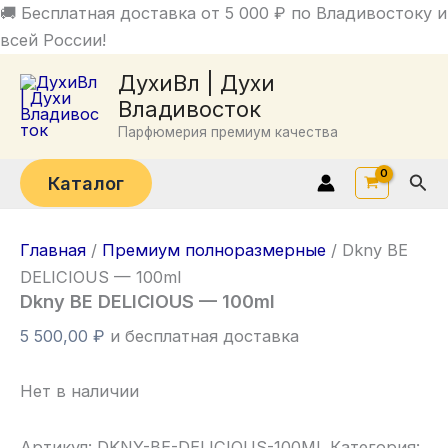
Перейти
🚚 Бесплатная доставка от 5 000 ₽ по Владивостоку и
к
всей России!
содержимому
ДухиВл | Духи
Владивосток
Парфюмерия премиум качества
Пои
Каталог
Главная
/
Премиум полноразмерные
/ Dkny BE
DELICIOUS — 100ml
Dkny BE DELICIOUS — 100ml
5 500,00
₽
и бесплатная доставка
Нет в наличии
Артикул:
DKNY-BE-DELICIOUS-100ML
Категория: