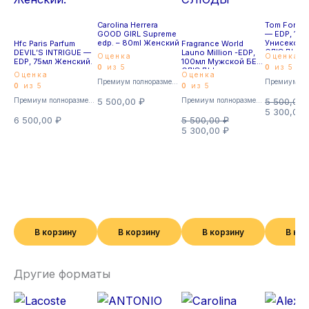
Carolina Herrera
Tom Ford 
GOOD GIRL Supreme
— EDP, 100
edp. – 80ml Женский
Унисекс Б
Hfc Paris Parfum
Fragrance World
СЛЮДЫ
DEVIL’S INTRIGUE —
Launo Million -EDP,
Оценка
Оценка
EDP, 75мл Женский.
100мл Мужской БЕЗ
0
из 5
0
из 5
СЛЮДЫ
Оценка
Оценка
Премиум полноразмерные
0
из 5
0
из 5
Премиум полноразмерные
5 500,00
₽
Премиум полноразмерные
5 500,00
5 300,00
6 500,00
₽
5 500,00
₽
5 300,00
₽
В корзину
В корзину
В корзину
В ко
Другие форматы