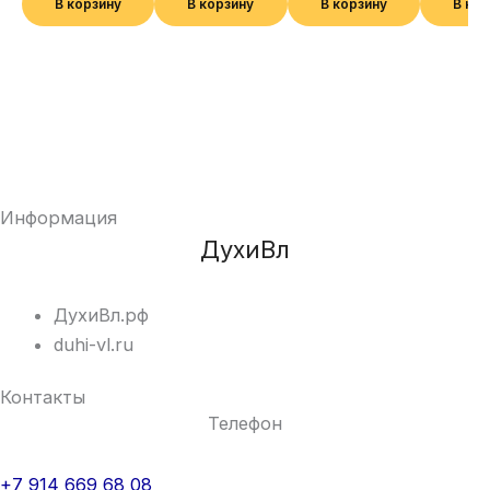
В корзину
В корзину
В корзину
В ко
Информация
ДухиВл
ДухиВл.рф
duhi-vl.ru
Контакты
Телефон
+7 914 669 68 08