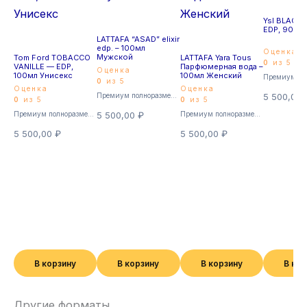
Ysl BLACK
EDP, 90ml
LATTAFA “ASAD” elixir
edp. – 100мл
Оценка
Мужской
Tom Ford TOBACCO
LATTAFA Yara Tous
0
из 5
VANILLE — EDP,
Парфюмерная вода –
Оценка
100мл Унисекс
100мл Женский
0
из 5
Оценка
Оценка
Премиум полноразмерные
5 500,00
0
из 5
0
из 5
Премиум полноразмерные
5 500,00
₽
Премиум полноразмерные
5 500,00
₽
5 500,00
₽
В корзину
В корзину
В корзину
В ко
Другие форматы