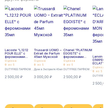
Lacoste “L.12.12
Trussardi UOMO –
Chanel “PLATINUM
POUR ELLE” с
Extrait de Parfum
EGOISTE” с
Lanvin “E
феромонами
45мл Мужской
феромонами
D’ARPEGE
35мл
35мл
Оценка
Оценка
Оценка
ECLAT” с
0
из 5
0
из 5
0
из 5
феромон
Оценка
DUTYFREE ПАРФЮМ с феромонами 35мл (Суперстойкие)
Духи в Экстракте 45мл
DUTYFREE ПАРФЮМ с феромонами 35мл (Суперстойкие)
35мл
0
из 5
2 500,00
₽
3 000,00
₽
2 500,00
₽
2 500,00