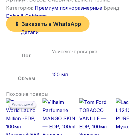
Категория:
Премиум полноразмерные
Бренд:
Dolce & Gabbana
📱 Заказать в WhatsApp
Детали
Унисекс-проверка
Пол
150 мл
Объем
Похожие товары
Первоначальная цена составляла 5 500,00 ₽.
Текущая цена: 5 300,00 ₽.
Распродажа!
Распродажа!