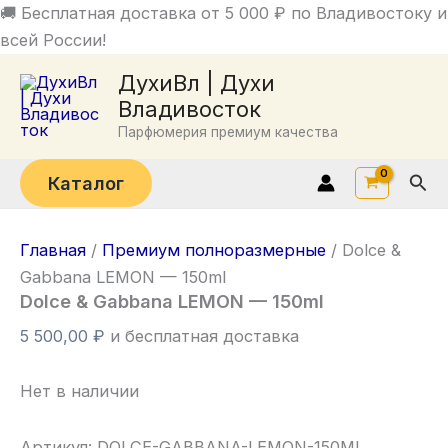
Перейти
🚚 Бесплатная доставка от 5 000 ₽ по Владивостоку и
к
всей России!
содержимому
ДухиВл | Духи
Владивосток
Парфюмерия премиум качества
Пои
Каталог
Главная
/
Премиум полноразмерные
/ Dolce &
Gabbana LEMON — 150ml
Dolce & Gabbana LEMON — 150ml
5 500,00
₽
и бесплатная доставка
Нет в наличии
Артикул:
DOLCE-GABBANA-LEMON-150ML