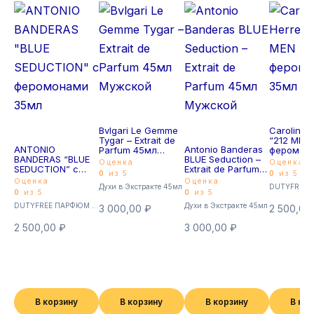
Bvlgari Le Gemme
Carolina 
Tygar – Extrait de
“212 MEN
ANTONIO
Antonio Banderas
Parfum 45мл
феромон
BANDERAS “BLUE
BLUE Seduction –
Мужской
35мл
Оценка
Оценка
SEDUCTION” с
Extrait de Parfum
0
из 5
0
из 5
феромонами
45мл Мужской
Оценка
Оценка
Духи в Экстракте 45мл
35мл
0
из 5
0
из 5
DUTYFREE ПАРФЮМ с феромонами 35мл (Суперстойкие)
Духи в Экстракте 45мл
3 000,00
₽
2 500,00
2 500,00
₽
3 000,00
₽
В корзину
В корзину
В корзину
В ко