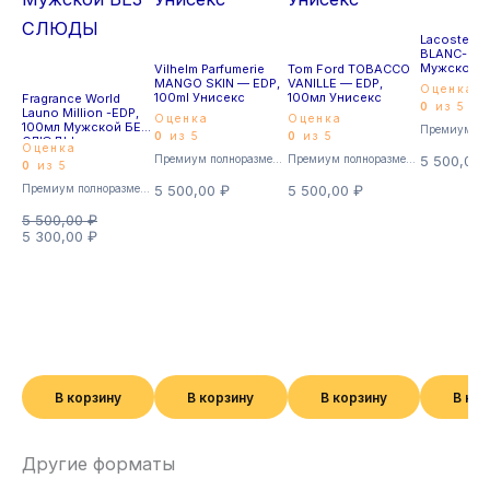
Lacoste L.12
BLANC-PUR
Мужской
Vilhelm Parfumerie
Tom Ford TOBACCO
MANGO SKIN — EDP,
VANILLE — EDP,
Оценка
100ml Унисекс
100мл Унисекс
Fragrance World
0
из 5
Launo Million -EDP,
Оценка
Оценка
100мл Мужской БЕЗ
0
из 5
0
из 5
СЛЮДЫ
Оценка
Премиум полноразмерные
Премиум полноразмерные
5 500,00
0
из 5
Премиум полноразмерные
5 500,00
₽
5 500,00
₽
5 500,00
₽
5 300,00
₽
В корзину
В корзину
В корзину
В ко
Другие форматы