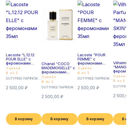
Lacoste “L.12.12
Lacoste “POUR
POUR ELLE” с
FEMME” с
Vilhelm P
феромонами
феромонами
Chanel “COCO
“MANGO S
35мл
35мл
MADEMOISELLE” с
Оценка
Оценка
феромон
феромонами
0
из 5
0
из 5
35мл
35мл
Оценка
Оценка
DUTYFREE ПАРФЮМ с феромонами 35мл (Суперстойкие)
DUTYFREE ПАРФЮМ с феромонами 35мл (Суперстойкие)
0
из 5
0
из 5
2 500,00
₽
2 500,00
₽
DUTYFREE ПАРФЮМ с феромонами 35мл (Суперстойкие)
2 500,00
2 500,00
₽
В корзину
В корзину
В корзину
В ко