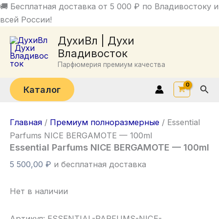
Перейти
🚚 Бесплатная доставка от 5 000 ₽ по Владивостоку и
к
всей России!
содержимому
ДухиВл | Духи
Владивосток
Парфюмерия премиум качества
Пои
Каталог
Главная
/
Премиум полноразмерные
/ Essential
Parfums NICE BERGAMOTE — 100ml
Essential Parfums NICE BERGAMOTE — 100ml
5 500,00
₽
и бесплатная доставка
Нет в наличии
Артикул:
ESSENTIAL-PARFUMS-NICE-