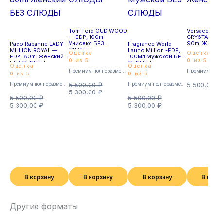
Tom Ford OUD WOOD
Versace B
— EDP, 100ml
CRYSTAL —
Унисекс БЕЗ
90ml Женс
Paco Rabanne LADY
Fragrance World
СЛЮДЫ
MILLION ROYAL —
Launo Million -EDP,
Оценка
Оценка
EDP, 80ml Женский
100мл Мужской БЕЗ
0
из 5
0
из 5
БЕЗ СЛЮДЫ
СЛЮДЫ
Оценка
Оценка
Премиум полноразмерные
0
из 5
0
из 5
Премиум полноразмерные
5 500,00
₽
Премиум полноразмерные
5 500,00
5 300,00
₽
5 500,00
₽
5 500,00
₽
5 300,00
₽
5 300,00
₽
В корзину
В корзину
В корзину
В ко
Другие форматы