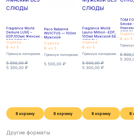
TOM FORD 
Smoke – ED
Унисекс Б
Fragrance World
Fragrance World
Paco Rabanne
СЛЮДЫ
Demure LUXE –
Launo Million -EDP,
INVICTUS — 100ml
Оценка
EDP,100мл Женский
100мл Мужской БЕЗ
Мужской
0
из 5
БЕЗ СЛЮДЫ
СЛЮДЫ
Оценка
Оценка
Оценка
0
из 5
0
из 5
0
из 5
Премиум полноразмерные
Премиум полноразмерные
5 500,00
Премиум полноразмерные
5 300,00
5 500,00
₽
5 500,00
₽
5 500,00
₽
5 300,00
₽
5 300,00
₽
В корзину
В корзину
В корзину
В ко
Другие форматы