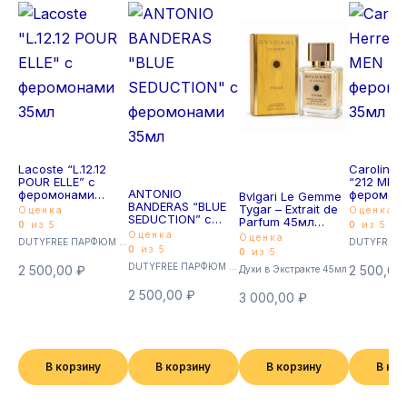
Lacoste “L.12.12
Carolina 
POUR ELLE” с
“212 MEN
ANTONIO
феромонами
феромон
Bvlgari Le Gemme
BANDERAS “BLUE
35мл
35мл
Tygar – Extrait de
Оценка
Оценка
SEDUCTION” с
Parfum 45мл
0
из 5
0
из 5
феромонами
Мужской
Оценка
Оценка
DUTYFREE ПАРФЮМ с феромонами 35мл (Суперстойкие)
35мл
0
из 5
0
из 5
DUTYFREE ПАРФЮМ с феромонами 35мл (Суперстойкие)
2 500,00
₽
2 500,00
Духи в Экстракте 45мл
2 500,00
₽
3 000,00
₽
В корзину
В корзину
В корзину
В ко