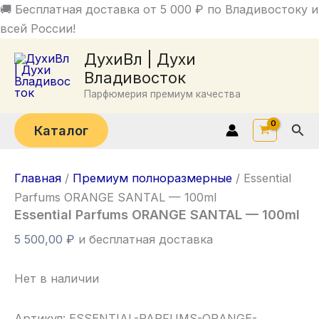
Перейти
🚚 Бесплатная доставка от 5 000 ₽ по Владивостоку и
к
всей России!
содержимому
ДухиВл | Духи
Владивосток
Парфюмерия премиум качества
Пои
Каталог
Главная
/
Премиум полноразмерные
/ Essential
Parfums ORANGE SANTAL — 100ml
Essential Parfums ORANGE SANTAL — 100ml
5 500,00
₽
и бесплатная доставка
Нет в наличии
Артикул:
ESSENTIAL-PARFUMS-ORANGE-