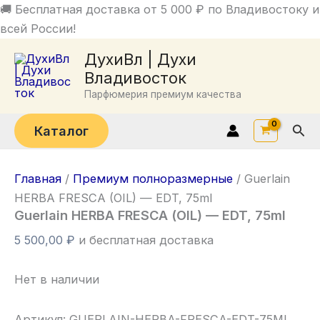
Перейти
🚚 Бесплатная доставка от 5 000 ₽ по Владивостоку и
к
всей России!
содержимому
ДухиВл | Духи
Владивосток
Парфюмерия премиум качества
Пои
Каталог
Главная
/
Премиум полноразмерные
/ Guerlain
HERBA FRESCA (OIL) — EDT, 75ml
Guerlain HERBA FRESCA (OIL) — EDT, 75ml
5 500,00
₽
и бесплатная доставка
Нет в наличии
Артикул:
GUERLAIN-HERBA-FRESCA-EDT-75ML