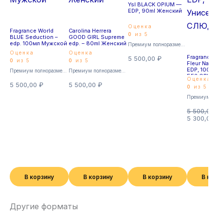
Ysl BLACK OPIUM —
EDP, 90ml Женский
Оценка
Fragrance World
Carolina Herrera
0
из 5
BLUE Seduction –
GOOD GIRL Supreme
edp. 100мл Мужской
edp. – 80ml Женский
Премиум полноразмерные
Оценка
Оценка
Fragrance 
5 500,00
₽
0
из 5
0
из 5
Fleur Narco
EDP, 100мл
Премиум полноразмерные
Премиум полноразмерные
БЕЗ СЛЮ
Оценка
5 500,00
₽
5 500,00
₽
0
из 5
5 500,00
5 300,00
В корзину
В корзину
В корзину
В ко
Другие форматы