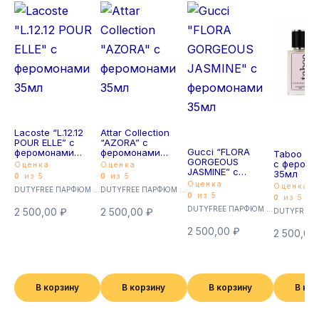
Lacoste “L.12.12
Attar Collection
POUR ELLE” с
“AZORA” с
Gucci “FLORA
феромонами
феромонами
Taboo “ES
GORGEOUS
35мл
35мл
с феромо
Оценка
Оценка
JASMINE” с
35мл
0
из 5
0
из 5
феромонами
Оценка
Оценка
DUTYFREE ПАРФЮМ с феромонами 35мл (Суперстойкие)
DUTYFREE ПАРФЮМ с феромонами 35мл (Суперстойкие)
35мл
0
из 5
0
из 5
DUTYFREE ПАРФЮМ с феромонами 35мл (Суперстойкие)
2 500,00
₽
2 500,00
₽
2 500,00
₽
2 500,00
В корзину
В корзину
В корзину
В ко