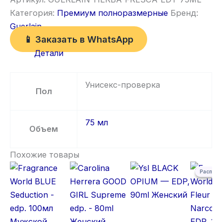
Категория:
Премиум полноразмерные
Бренд:
Guerlain
📱 Заказать в WhatsApp
Детали
Унисекс-проверка
Пол
75 мл
Объем
Похожие товары
Первонача
Текущая ц
Распро
Распро