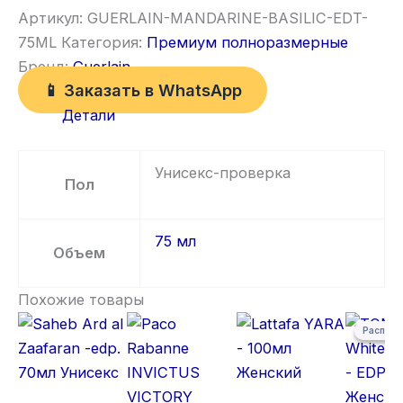
Артикул:
GUERLAIN-MANDARINE-BASILIC-EDT-
75ML
Категория:
Премиум полноразмерные
Бренд:
Guerlain
📱 Заказать в WhatsApp
Детали
Унисекс-проверка
Пол
75 мл
Объем
Похожие товары
Первонача
Текущая ц
Распро
Распро