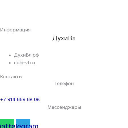
Информация
ДухиВл
ДухиВл.рф
duhi-vl.ru
Контакты
Телефон
+7 914 669 68 08
Мессенджеры
atsapp
Telegram