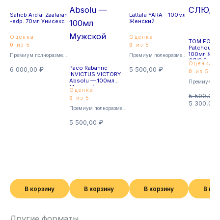
Saheb Ard al Zaafaran
Lattafa YARA – 100мл
-edp. 70мл Унисекс
Женский
Оценка
Оценка
TOM FORD 
0
из 5
0
из 5
Patchouli –
100мл Жен
Премиум полноразмерные
Премиум полноразмерные
СЛЮДЫ
Оценка
Paco Rabanne
6 000,00
₽
5 500,00
₽
0
из 5
INVICTUS VICTORY
Absolu — 100мл
Мужской
Оценка
5 500,00
0
из 5
5 300,00
Премиум полноразмерные
5 500,00
₽
В корзину
В корзину
В корзину
В ко
Другие форматы