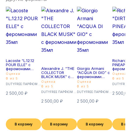
Lacoste “L.12.12
Richard “
POUR ELLE” с
PINEAPPLE
Alexandre J. “THE
Giorgio Armani
феромонами
феромон
COLLECTOR
“ACQUA DI GIO” с
35мл
35мл
Оценка
Оценка
BLACK MUSK” с
феромонами
0
из 5
0
из 5
феромонами
35мл
Оценка
Оценка
DUTYFREE ПАРФЮМ с феромонами 35мл (Суперстойкие)
35мл
0
из 5
0
из 5
DUTYFREE ПАРФЮМ с феромонами 35мл (Суперстойкие)
DUTYFREE ПАРФЮМ с феромонами 35мл (Суперстойкие)
2 500,00
₽
2 500,00
2 500,00
₽
2 500,00
₽
В корзину
В корзину
В корзину
В ко