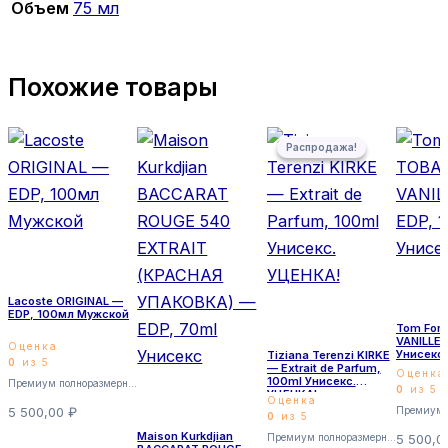
Объем
75 мл
Похожие товары
Распродажа!
Распродажа!
Lacoste ORIGINAL —
EDP, 100мл Мужской
Tom For
VANILLE 
Оценка
Унисекс
Tiziana Terenzi KIRKE
0
из 5
— Extrait de Parfum,
Оценка
100ml Унисекс.
Премиум полноразмерные
0
из 5
УЦЕНКА!
Оценка
5 500,00
₽
0
из 5
Maison Kurkdjian
Премиум полноразмерные
5 500,