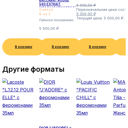
BACCARAT ROUGE
540 EXTRAIT
6 000,00
₽
(КРАСНАЯ УПАКОВКА)
Первоначальная цена соста
Оценка
— EDP, 70ml Унисекс
5 000,00
₽
0
из 5
Текущая цена: 5 000,00 ₽.
Премиум полноразмерные
5 500,00
₽
В корзину
В корзину
В корзину
В
Другие форматы
DIOR “J’ADORE” с