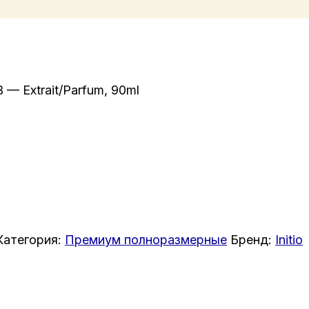
B — Extrait/Parfum, 90ml
Категория:
Премиум полноразмерные
Бренд:
Initio