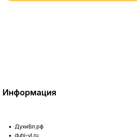
Информация
ДухиВл.рф
duhi-vl.ru