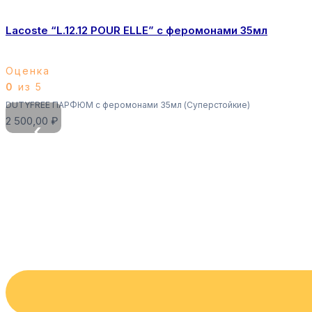
Lacoste “L.12.12 POUR ELLE” с феромонами 35мл
Оценка
0
из 5
DUTYFREE ПАРФЮМ с феромонами 35мл (Суперстойкие)
2 500,00
₽
‹