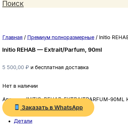
Поиск
Главная
/
Премиум полноразмерные
/ Initio REHA
Initio REHAB — Extrait/Parfum, 90ml
5 500,00
₽
и бесплатная доставка
Нет в наличии
Артикул:
INITIO-REHAB-EXTRAITPARFUM-90ML
Заказать в WhatsApp
Детали