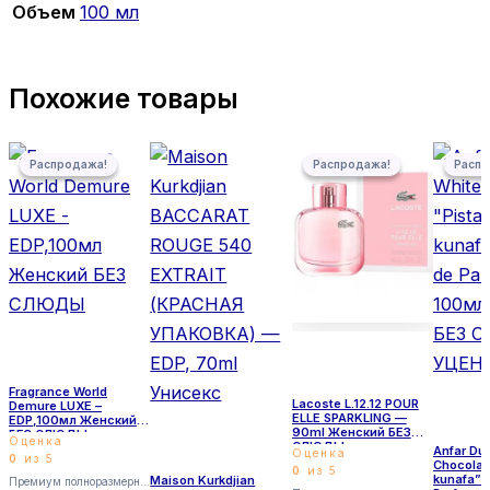
Объем
100 мл
Похожие товары
Первоначальная цена составляла 5 500,00 ₽.
Текущая цена: 5 300,00 ₽.
Первоначальная цена соста
Текущая цена: 5 300,00 ₽.
Первона
Текущая
Распродажа!
Распродажа!
Распродажа!
Распродажа!
Распр
Распр
Fragrance World
Lacoste L.12.12 POUR
Demure LUXE –
ELLE SPARKLING —
EDP,100мл Женский
90ml Женский БЕЗ
БЕЗ СЛЮДЫ
Оценка
СЛЮДЫ
Anfar Du
Оценка
0
из 5
Chocolat
0
из 5
kunafa”- 
Maison Kurkdjian
Премиум полноразмерные