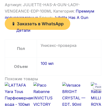
Артикул:
JULIETTE-HAS-A-GUN-LADY-
VENGEANCE-EDP-100ML
Категория:
Премиум
полноразмерные
Бренд:
Juliette Has A Gun
📱 Заказать в WhatsApp
Детали
Унисекс-проверка
Пол
100 мл
Объем
Похожие товары
Первонача
Текущая ц
Распро
Распро