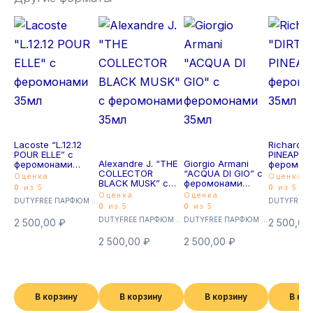
Lacoste “L.12.12
Richard “
POUR ELLE” с
PINEAPPLE
Alexandre J. “THE
Giorgio Armani
феромонами
феромон
COLLECTOR
“ACQUA DI GIO” с
35мл
35мл
Оценка
Оценка
BLACK MUSK” с
феромонами
0
из 5
0
из 5
феромонами
35мл
Оценка
Оценка
DUTYFREE ПАРФЮМ с феромонами 35мл (Суперстойкие)
35мл
0
из 5
0
из 5
DUTYFREE ПАРФЮМ с феромонами 35мл (Суперстойкие)
DUTYFREE ПАРФЮМ с феромонами 35мл (Суперстойкие)
2 500,00
₽
2 500,00
2 500,00
₽
2 500,00
₽
В корзину
В корзину
В корзину
В ко