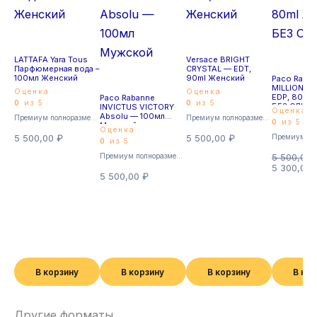
LATTAFA Yara Tous
Versace BRIGHT
Парфюмерная вода –
CRYSTAL — EDT,
100мл Женский
90ml Женский
Paco Raba
MILLION R
Оценка
Оценка
EDP, 80ml
Paco Rabanne
0
из 5
0
из 5
БЕЗ СЛЮ
INVICTUS VICTORY
Оценка
Absolu — 100мл
Премиум полноразмерные
Премиум полноразмерные
0
из 5
Мужской
Оценка
5 500,00
₽
5 500,00
₽
0
из 5
Премиум полноразмерные
5 500,00
5 300,00
5 500,00
₽
В корзину
В корзину
В корзину
В ко
Другие форматы