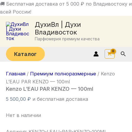
Перейти
🚚 Бесплатная доставка от 5 000 ₽ по Владивостоку и
к
всей России!
содержимому
ДухиВл | Духи
Владивосток
Парфюмерия премиум качества
Пои
Каталог
Главная
/
Премиум полноразмерные
/ Kenzo
L’EAU PAR KENZO — 100ml
Kenzo L’EAU PAR KENZO — 100ml
5 500,00
₽
и бесплатная доставка
Нет в наличии
Артикул:
KENZO-LEAU-PAR-KENZO-100ML