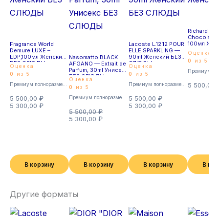
Richard C
Chocola Pa
100мл Жен
Fragrance World
Lacoste L.12.12 POUR
Demure LUXE –
ELLE SPARKLING —
Оценка
EDP,100мл Женский
90ml Женский БЕЗ
Nasomatto BLACK
0
из 5
БЕЗ СЛЮДЫ
СЛЮДЫ
AFGANO — Extrait de
Оценка
Оценка
Parfum, 30ml Унисекс
0
из 5
0
из 5
БЕЗ СЛЮДЫ
Оценка
Премиум полноразмерные
Премиум полноразмерные
5 500,00
0
из 5
5 500,00
₽
Премиум полноразмерные
5 500,00
₽
5 300,00
₽
5 300,00
₽
5 500,00
₽
5 300,00
₽
В корзину
В корзину
В корзину
В ко
Другие форматы