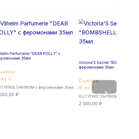
lhelm Parfumerie “DEAR POLLY” с
ромонами 35мл
Victoria’S Secret “BOMBSHELL” 
феромонами 35мл
ценка
из 5
Оценка
DUTYFREE ПАРФЮМ с феромонами 35мл (Суперстойкие)
0
из 5
›
 500,00
₽
2 500,00
₽