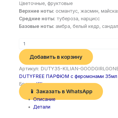
Цветочные, фруктовые
Верхние ноты:
османтус, жасмин, майска
Средние ноты:
тубероза, нарцисс
Базовые ноты:
амбра, белый кедр, сандал
Добавить в корзину
Артикул:
DUTY35-KILIAN-GOODGIRLGON
DUTYFREE ПАРФЮМ с феромонами 35мл 
Бренд:
Kilian
📱 Заказать в WhatsApp
Описание
Детали