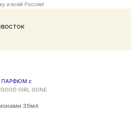
ку и всей России!
ивосток
 ПАРФЮМ с
n “GOOD GIRL GONE
омонами 35мл