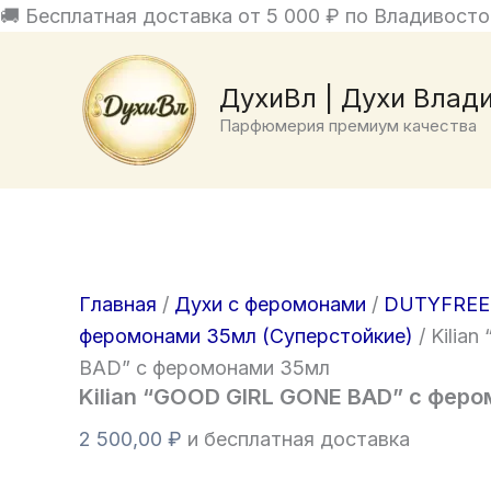
Перейти
🚚 Бесплатная доставка от 5 000 ₽ по Владивосто
Количество
к
товара
содержимому
Kilian
ДухиВл | Духи Влад
"GOOD
Парфюмерия премиум качества
GIRL
GONE
BAD"
с
феромонами
35мл
Главная
/
Духи с феромонами
/
DUTYFREE
феромонами 35мл (Суперстойкие)
/ Kilia
BAD” с феромонами 35мл
Kilian “GOOD GIRL GONE BAD” с фер
2 500,00
₽
и бесплатная доставка