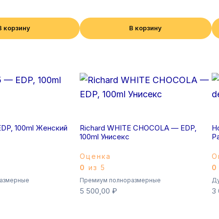
В корзину
В корзину
DP, 100ml Женский
Richard WHITE CHOCOLA — EDP,
Ho
100ml Унисекс
P
Оценка
О
0
из 5
0
азмерные
Премиум полноразмерные
Ду
5 500,00
₽
3