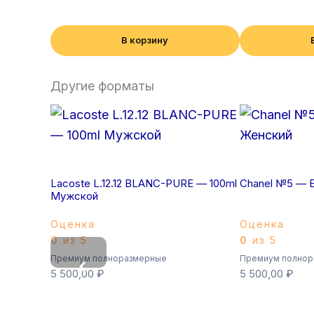
В корзину
Другие форматы
Lacoste L.12.12 BLANC-PURE — 100ml
Chanel №5 — E
Мужской
Оценка
Оценка
0
из 5
0
из 5
Премиум полноразмерные
Премиум полнор
‹
5 500,00
₽
5 500,00
₽