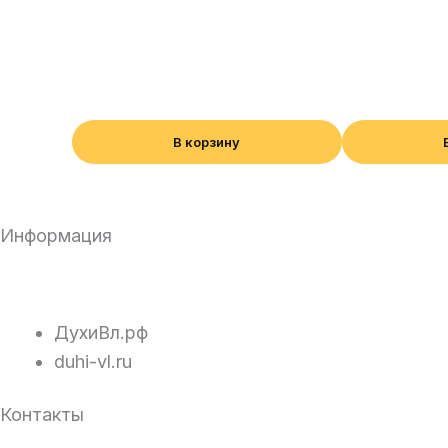
В корзину
Информация
ДухиВл.рф
duhi-vl.ru
Контакты