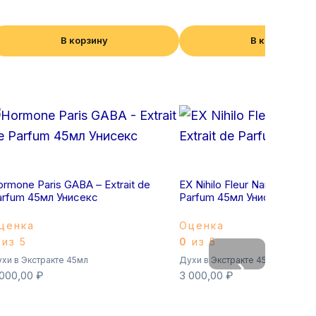
В корзину
В корзину
rmone Paris GABA – Extrait de
EX Nihilo Fleur Narcotique – 
arfum 45мл Унисекс
Parfum 45мл Унисекс
ценка
Оценка
из 5
0
из 5
хи в Экстракте 45мл
Духи в Экстракте 45мл
›
 000,00
₽
3 000,00
₽