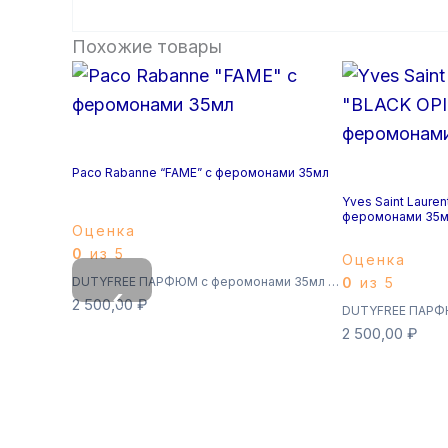
Похожие товары
Paco Rabanne “FAME” с феромонами 35мл
Yves Saint Lauren
феромонами 35м
Оценка
0
из 5
Оценка
DUTYFREE ПАРФЮМ с феромонами 35мл (Суперстойкие)
0
из 5
‹
2 500,00
₽
2 500,00
₽