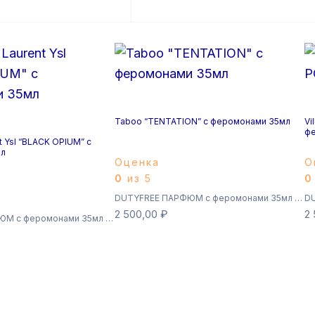
Taboo “TENTATION” с феромонами 35мл
Vi
фе
t Ysl “BLACK OPIUM” с
л
Оценка
О
0
из 5
0
DUTYFREE ПАРФЮМ с феромонами 35мл (Суперстойкие)
2 500,00
₽
2
DUTYFREE ПАРФЮМ с феромонами 35мл (Суперстойкие)