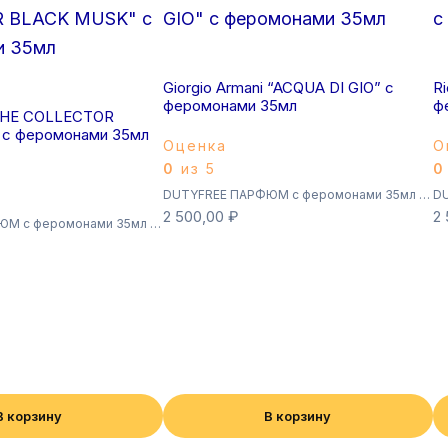
Giorgio Armani “ACQUA DI GIO” с
R
феромонами 35мл
ф
“THE COLLECTOR
с феромонами 35мл
Оценка
О
0
из 5
0
DUTYFREE ПАРФЮМ с феромонами 35мл (Суперстойкие)
2 500,00
₽
2
DUTYFREE ПАРФЮМ с феромонами 35мл (Суперстойкие)
В корзину
В корзину