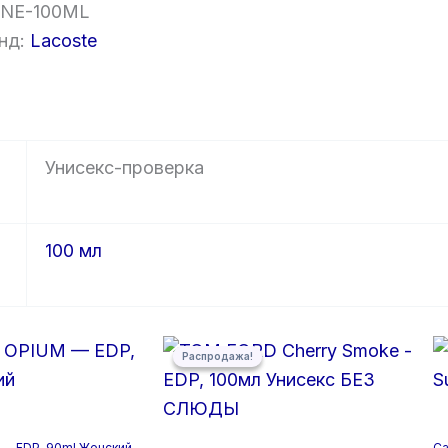
NE-100ML
нд:
Lacoste
Унисекс-проверка
100 мл
Первоначальная
Текущая
Распродажа!
Распродажа!
цена
цена:
составляла
5
5
300,00 ₽.
500,00 ₽.
 — EDP, 90ml Женский
Ca