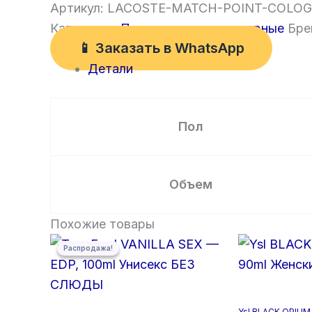
Артикул:
LACOSTE-MATCH-POINT-COLOG
Категория:
Премиум полноразмерные
Бре
📱 Заказать в WhatsApp
Детали
Пол
Объем
Похожие товары
Первоначальная
Текущая
Распродажа!
Распродажа!
цена
цена:
составляла
5
5
300,00 ₽.
500,00 ₽.
Ysl BLACK OPIUM