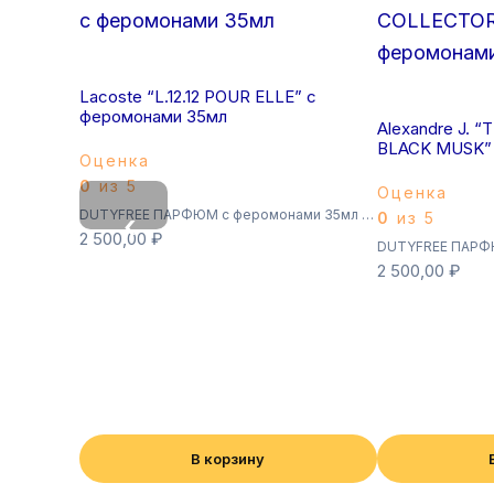
Lacoste “L.12.12 POUR ELLE” с
феромонами 35мл
Alexandre J. 
BLACK MUSK” 
Оценка
0
из 5
Оценка
DUTYFREE ПАРФЮМ с феромонами 35мл (Суперстойкие)
0
из 5
‹
2 500,00
₽
2 500,00
₽
В корзину