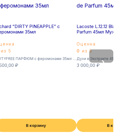
ichard “DIRTY PINEAPPLE” с
Lacoste L.12.12 Blanc – Extra
еромонами 35мл
Parfum 45мл Мужской
ценка
Оценка
из 5
0
из 5
DUTYFREE ПАРФЮМ с феромонами 35мл (Суперстойкие)
Духи в Экстракте 45мл
›
 500,00
₽
3 000,00
₽
В корзину
В корзину