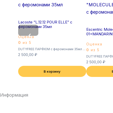
Lacoste “L.12.12 POUR ELLE” с
феромонами 35мл
Escentric Mol
‹
01+MANDARIN”
Оценка
0
из 5
Оценка
DUTYFREE ПАРФЮМ с феромонами 35мл (Суперстойкие)
0
из 5
2 500,00
₽
2 500,00
₽
В корзину
Информация