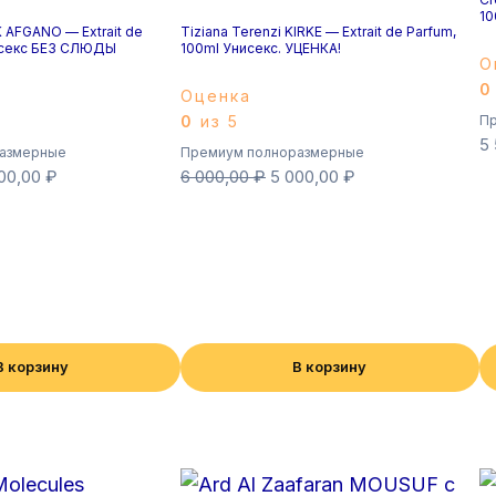
10
 AFGANO — Extrait de
Tiziana Terenzi KIRKE — Extrait de Parfum,
исекс БЕЗ СЛЮДЫ
100ml Унисекс. УЦЕНКА!
О
0
Оценка
0
из 5
Пр
5
азмерные
Премиум полноразмерные
00,00
₽
6 000,00
₽
5 000,00
₽
В корзину
В корзину