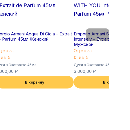
orgio Armani Acqua Di Gioia – Extrait
Emporio Armani Stronger 
›
e Parfum 45мл Женский
Intensely – Extrait de Parf
Мужской
ценка
Оценка
из 5
0
из 5
хи в Экстракте 45мл
Духи в Экстракте 45мл
 000,00
₽
3 000,00
₽
В корзину
В корзину