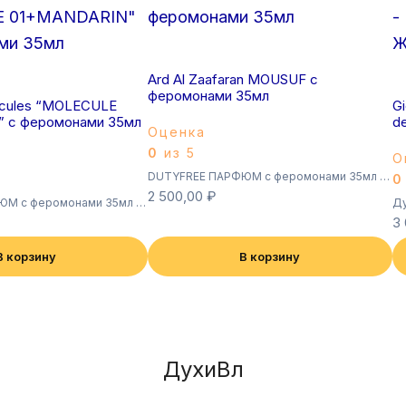
Ard Al Zaafaran MOUSUF с
феромонами 35мл
ecules “MOLECULE
Gi
 с феромонами 35мл
d
Оценка
0
из 5
О
DUTYFREE ПАРФЮМ с феромонами 35мл (Суперстойкие)
0
2 500,00
₽
DUTYFREE ПАРФЮМ с феромонами 35мл (Суперстойкие)
Ду
3
В корзину
В корзину
ДухиВл