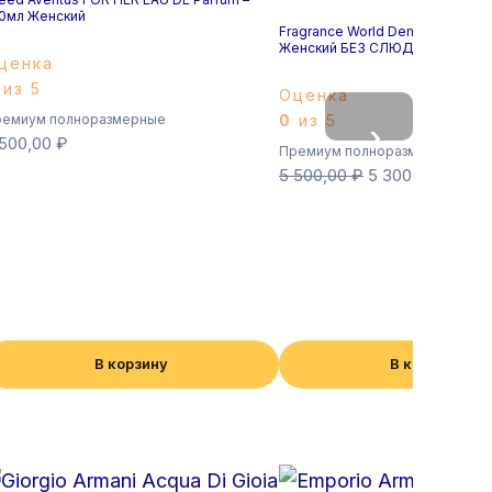
0мл Женский
Fragrance World Demure LUXE –
Женский БЕЗ СЛЮДЫ
ценка
из 5
Оценка
емиум полноразмерные
0
из 5
›
 500,00
₽
Премиум полноразмерные
5 500,00
₽
5 300,00
₽
В корзину
В корзину