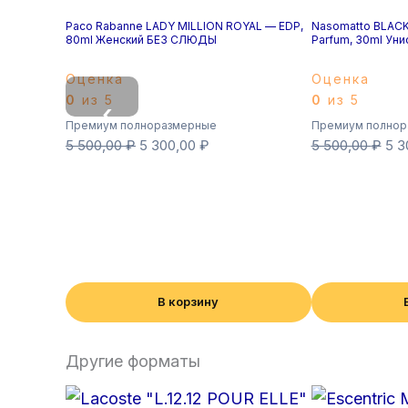
Paco Rabanne LADY MILLION ROYAL — EDP,
Nasomatto BLACK
80ml Женский БЕЗ СЛЮДЫ
Parfum, 30ml Ун
Оценка
Оценка
0
из 5
0
из 5
‹
Премиум полноразмерные
Премиум полнор
5 500,00
₽
5 300,00
₽
5 500,00
₽
5 3
В корзину
Другие форматы