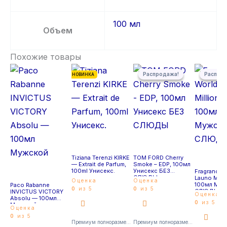
100 мл
Объем
Похожие товары
Первоначальная цена состав
Текущая цена: 5 300,00 ₽.
Первонача
Текущая ц
Распродажа!
Распродажа!
Распро
Распро
НОВИНКА
Tiziana Terenzi KIRKE
TOM FORD Cherry
— Extrait de Parfum,
Smoke – EDP, 100мл
100ml Унисекс.
Унисекс БЕЗ
Fragrance 
СЛЮДЫ
Launo Milli
Оценка
Оценка
100мл Муж
Paco Rabanne
0
из 5
0
из 5
СЛЮДЫ
INVICTUS VICTORY
Оценка
Absolu — 100мл
0
из 5
Мужской
Оценка
0
из 5
Премиум полноразмерные
Премиум полноразмерные