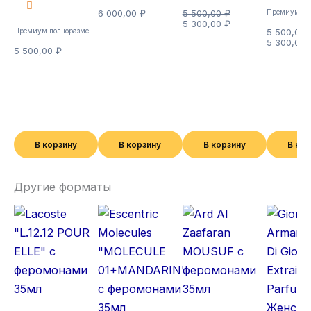
6 000,00
₽
5 500,00
₽
5 300,00
₽
Премиум полноразмерные
5 500,00
5 300,00
5 500,00
₽
В корзину
В корзину
В корзину
В ко
Другие форматы