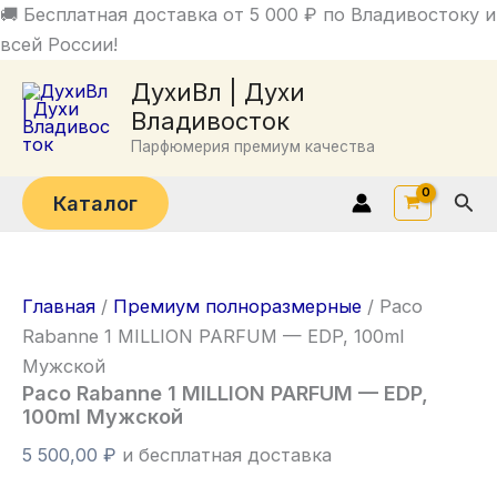
Перейти
🚚 Бесплатная доставка от 5 000 ₽ по Владивостоку и
к
всей России!
Количество
содержимому
ДухиВл | Духи
товара
Paco
Владивосток
Rabanne
Парфюмерия премиум качества
1
MILLION
Пои
Каталог
PARFUM
—
EDP,
100ml
Мужской
Главная
/
Премиум полноразмерные
/ Paco
Rabanne 1 MILLION PARFUM — EDP, 100ml
Мужской
Paco Rabanne 1 MILLION PARFUM — EDP,
100ml Мужской
5 500,00
₽
и бесплатная доставка