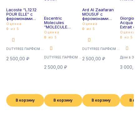
Lacoste “L.12.12
Ard Al Zaafaran
POUR ELLE” с
MOUSUF с
Escentric
Giorgio A
феромонами
феромонами
Molecules
Acqua Di 
35мл
35мл
Оценка
Оценка
“MOLECULE
Extrait de
0
из 5
0
из 5
01+MANDARIN” с
45мл Же
Оценка
Оценка
феромонами
0
из 5
0
из 5
35мл
DUTYFREE ПАРФЮМ с феромонами 35мл (Суперстойкие)
DUTYFREE ПАРФЮМ с феромонами 35мл (Суперстойкие)
DUTYFREE ПАРФЮМ с феромонами 35мл (Суперстойкие)
Духи в Экст
2 500,00
₽
2 500,00
₽
2 500,00
₽
3 000,0
В корзину
В корзину
В корзину
В ко