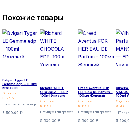
Похожие товары
Bvlgari Tygar LE
Gemme edp. – 100ml
Мужской
Richard WHITE
Creed Aventus FOR
Vilhelm 
CHOCOLA — EDP,
HER EAU DE Parfum –
MANGO S
Оценка
100ml Унисекс
100мл Женский
100ml У
0
из 5
Оценка
Оценка
Оценка
Премиум полноразмерные
0
из 5
0
из 5
0
из 5
5 500,00
₽
Премиум полноразмерные
Премиум полноразмерные
5 500,00
₽
5 500,00
₽
5 500,