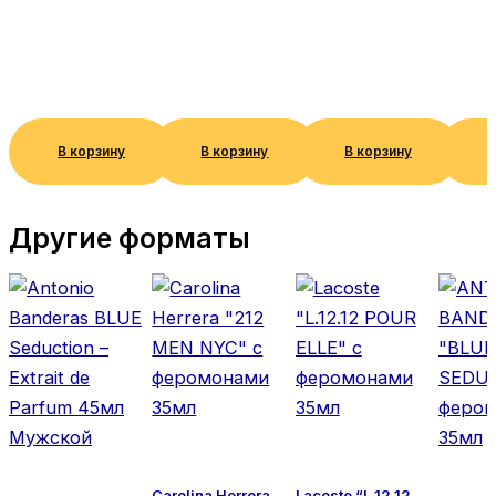
В корзину
В корзину
В корзину
В
Другие форматы
Carolina Herrera
Lacoste “L.12.12