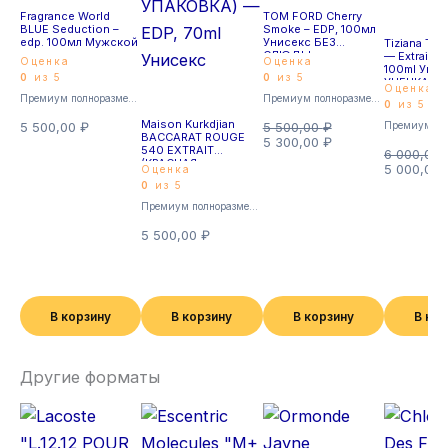
Fragrance World
TOM FORD Cherry
BLUE Seduction –
Smoke – EDP, 100мл
edp. 100мл Мужской
Унисекс БЕЗ
Tiziana Ter
СЛЮДЫ
— Extrait d
Оценка
Оценка
100ml Унис
0
из 5
0
из 5
УЦЕНКА!
Оценка
Премиум полноразмерные
Премиум полноразмерные
0
из 5
Maison Kurkdjian
5 500,00
₽
5 500,00
₽
BACCARAT ROUGE
5 300,00
₽
540 EXTRAIT
6 000,00
(КРАСНАЯ
5 000,00
Оценка
УПАКОВКА) — EDP,
0
из 5
70ml Унисекс
Премиум полноразмерные
5 500,00
₽
В корзину
В корзину
В корзину
В ко
Другие форматы