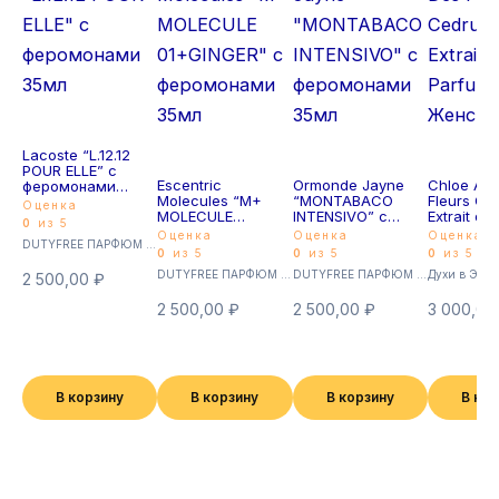
Lacoste “L.12.12
POUR ELLE” с
Escentric
Ormonde Jayne
Chloe Ate
феромонами
Molecules “M+
“MONTABACO
Fleurs Ce
35мл
Оценка
MOLECULE
INTENSIVO” с
Extrait de
0
из 5
01+GINGER” с
феромонами
45мл Же
Оценка
Оценка
Оценка
DUTYFREE ПАРФЮМ с феромонами 35мл (Суперстойкие)
феромонами
35мл
0
из 5
0
из 5
0
из 5
35мл
DUTYFREE ПАРФЮМ с феромонами 35мл (Суперстойкие)
DUTYFREE ПАРФЮМ с феромонами 35мл (Суперстойкие)
Духи в Экст
2 500,00
₽
2 500,00
₽
2 500,00
₽
3 000,0
В корзину
В корзину
В корзину
В ко