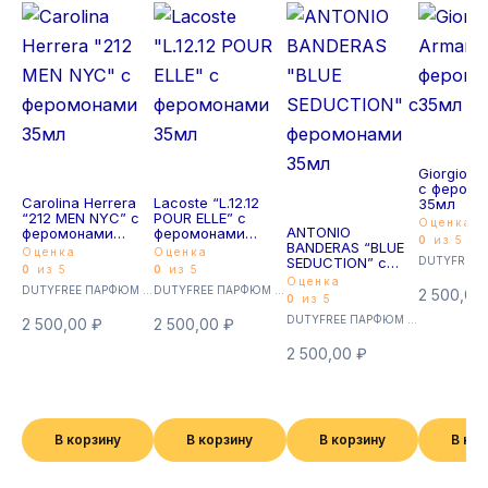
Giorgio Ar
с феромо
Carolina Herrera
Lacoste “L.12.12
35мл
“212 MEN NYC” с
POUR ELLE” с
Оценка
ANTONIO
феромонами
феромонами
0
из 5
BANDERAS “BLUE
35мл
35мл
Оценка
Оценка
SEDUCTION” с
0
из 5
0
из 5
феромонами
Оценка
DUTYFREE ПАРФЮМ с феромонами 35мл (Суперстойкие)
DUTYFREE ПАРФЮМ с феромонами 35мл (Суперстойкие)
35мл
2 500,00
0
из 5
DUTYFREE ПАРФЮМ с феромонами 35мл (Суперстойкие)
2 500,00
₽
2 500,00
₽
2 500,00
₽
В корзину
В корзину
В корзину
В ко