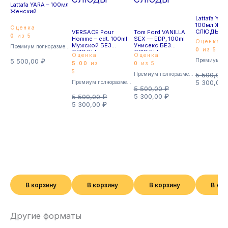
Lattafa YARA – 100мл
Женский
Lattafa YAR
100мл Жен
Оценка
СЛЮДЫ
VERSACE Pour
Tom Ford VANILLA
0
из 5
Homme – edt. 100ml
SEX — EDP, 100ml
Оценка
Мужской БЕЗ
Унисекс БЕЗ
Премиум полноразмерные
0
из 5
СЛЮДЫ
СЛЮДЫ
Оценка
Оценка
5 500,00
₽
5.00
из
0
из 5
5
Премиум полноразмерные
5 500,00
5 300,00
Премиум полноразмерные
5 500,00
₽
5 300,00
₽
5 500,00
₽
5 300,00
₽
В корзину
В корзину
В корзину
В ко
Другие форматы