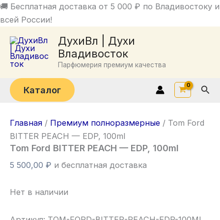
Перейти
🚚 Бесплатная доставка от 5 000 ₽ по Владивостоку и
к
всей России!
содержимому
ДухиВл | Духи
Владивосток
Парфюмерия премиум качества
Пои
Каталог
Главная
/
Премиум полноразмерные
/ Tom Ford
BITTER PEACH — EDP, 100ml
Tom Ford BITTER PEACH — EDP, 100ml
5 500,00
₽
и бесплатная доставка
Нет в наличии
Артикул:
TOM-FORD-BITTER-PEACH-EDP-100ML