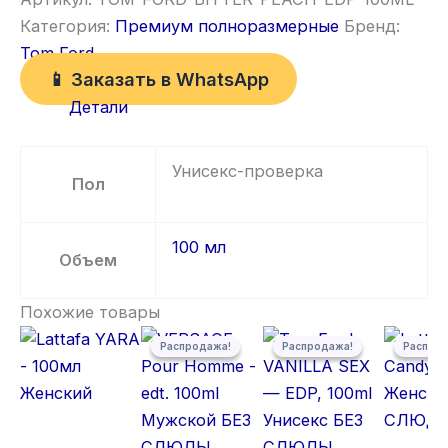
Категория:
Премиум полноразмерные
Бренд:
Tom Ford
📱 Заказать в WhatsApp
Детали
Унисекс-проверка
Пол
100 мл
Объем
Похожие товары
Первоначальная цена составляла 5 500,00 ₽.
Текущая цена: 5 300,00 ₽.
Первоначальная цена состав
Текущая цена: 5 300,00 ₽.
Первонача
Текущая ц
Распродажа!
Распродажа!
Распродажа!
Распродажа!
Распро
Распро