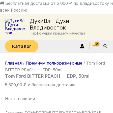
Перейти
🚚 Бесплатная доставка от 5 000 ₽ по Владивостоку и
к
всей России!
содержимому
ДухиВл | Духи
Владивосток
Парфюмерия премиум качества
Пои
Каталог
Главная
/
Премиум полноразмерные
/ Tom Ford
BITTER PEACH — EDP, 50ml
Tom Ford BITTER PEACH — EDP, 50ml
5 500,00
₽
и бесплатная доставка
Нет в наличии
Артикул:
TOM-FORD-BITTER-PEACH-EDP-50ML