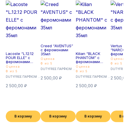
Creed “AVENTUS”
Vertus
с феромонами
“NARCOS’I
Lacoste “L.12.12
Kilian “BLACK
35мл
феромон
POUR ELLE” с
PHANTOM” с
35мл
Оценка
Оценка
феромонами
феромонами
0
из 5
0
из 5
35мл
35мл
Оценка
Оценка
DUTYFREE ПАРФЮМ с феромонами 35мл (Суперстойкие)
0
из 5
0
из 5
DUTYFREE ПАРФЮМ с феромонами 35мл (Суперстойкие)
DUTYFREE ПАРФЮМ с феромонами 35мл (Суперстойкие)
2 500,00
₽
2 500,00
2 500,00
₽
2 500,00
₽
В корзину
В корзину
В корзину
В ко