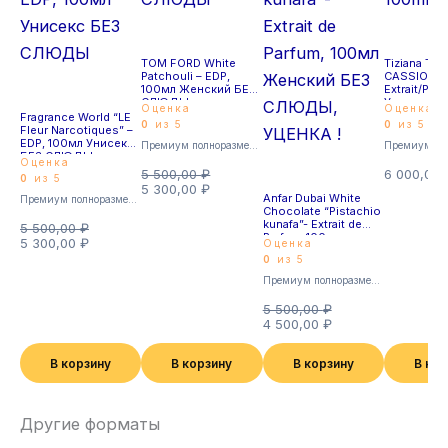
TOM FORD White
Tiziana Ter
Patchouli – EDP,
CASSIOPE
100мл Женский БЕЗ
Extrait/Par
СЛЮДЫ
Унисекс
Оценка
Оценка
Fragrance World “LE
0
из 5
0
из 5
Fleur Narcotiques” –
EDP, 100мл Унисекс
Премиум полноразмерные
БЕЗ СЛЮДЫ
Оценка
5 500,00
₽
6 000,00
0
из 5
5 300,00
₽
Anfar Dubai White
Премиум полноразмерные
Chocolate “Pistachio
kunafa”- Extrait de
5 500,00
₽
Parfum, 100мл
5 300,00
₽
Оценка
Женский БЕЗ
0
из 5
СЛЮДЫ, УЦЕНКА !
Премиум полноразмерные
5 500,00
₽
4 500,00
₽
В корзину
В корзину
В корзину
В ко
Другие форматы