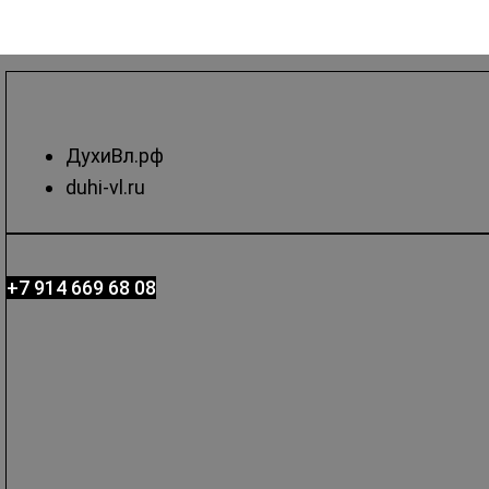
ДухиВл.рф
duhi-vl.ru
+7 914 669 68 08