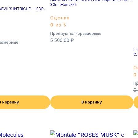
80ml Женский
 DEVIL’S INTRIGUE — EDP,
Оценка
0
из 5
Премиум полноразмерные
5 500,00
₽
азмерные
La
С
О
0
Пр
5
В корзину
В корзину