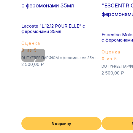
Lacoste “L.12.12 POUR ELLE” с
феромонами 35мл
Escentric Mol
с феромонами
Оценка
0
из 5
Оценка
DUTYFREE ПАРФЮМ с феромонами 35мл (Суперстойкие)
0
из 5
‹
2 500,00
₽
2 500,00
₽
В корзину