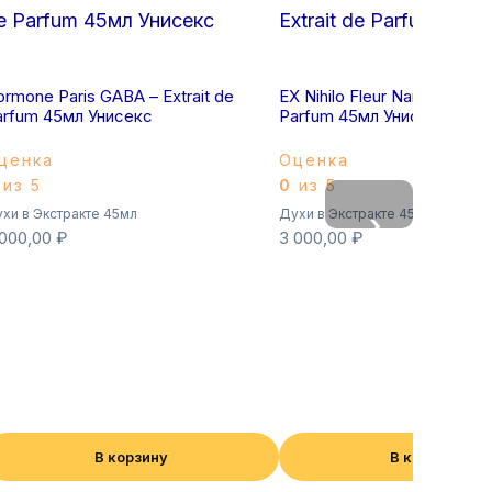
rmone Paris GABA – Extrait de
EX Nihilo Fleur Narcotique – 
arfum 45мл Унисекс
Parfum 45мл Унисекс
ценка
Оценка
из 5
0
из 5
хи в Экстракте 45мл
Духи в Экстракте 45мл
›
 000,00
₽
3 000,00
₽
В корзину
В корзину