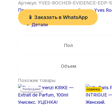
Артикул:
YVES-ROCHER-EVIDENCE-EDP-1
Премиум полноразмерные
Бренд:
Yves Ro
📱 Заказать в WhatsApp
Детали
Пол
Объем
Похожие товары
Первоначальная
Текущая
Распродажа!
Распродажа!
цена
цена:
НОВИНКА
составляла
5
6
000,00 ₽.
000,00 ₽.