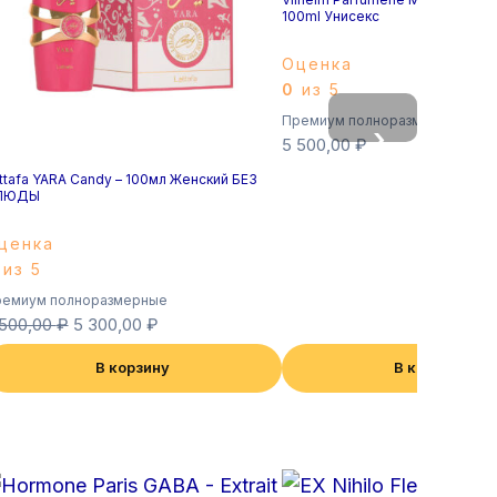
100ml Унисекс
Оценка
0
из 5
Премиум полноразмерные
›
5 500,00
₽
ttafa YARA Candy – 100мл Женский БЕЗ
ЛЮДЫ
ценка
из 5
емиум полноразмерные
 500,00
₽
5 300,00
₽
В корзину
В корзину