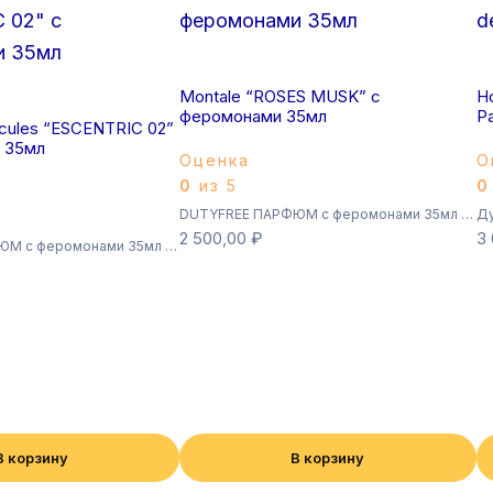
Montale “ROSES MUSK” с
Ho
феромонами 35мл
P
ecules “ESCENTRIC 02”
 35мл
Оценка
О
0
из 5
0
DUTYFREE ПАРФЮМ с феромонами 35мл (Суперстойкие)
Ду
2 500,00
₽
3
DUTYFREE ПАРФЮМ с феромонами 35мл (Суперстойкие)
В корзину
В корзину