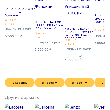
LATTAFA “ASAD” elixir
edp. – 100мл
Мужской
Richard WH
CHOCOLA —
Оценка
100ml Унис
Creed Aventus FOR
0
из 5
HER EAU DE Parfum –
Оценка
100мл Женский
Nasomatto BLACK
Премиум полноразмерные
0
из 5
AFGANO — Extrait de
Оценка
Parfum, 30ml Унисекс
5 500,00
₽
0
из 5
БЕЗ СЛЮДЫ
Оценка
Премиум полноразмерные
5 500,00
0
из 5
5 500,00
₽
Премиум полноразмерные
5 500,00
₽
5 300,00
₽
В корзину
В корзину
В корзину
В ко
Другие форматы