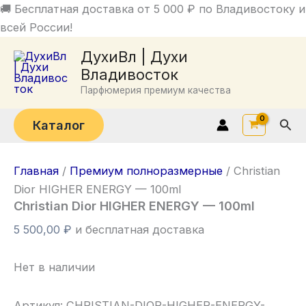
Перейти
🚚 Бесплатная доставка от 5 000 ₽ по Владивостоку и
к
всей России!
содержимому
ДухиВл | Духи
Владивосток
Парфюмерия премиум качества
Пои
Каталог
Главная
/
Премиум полноразмерные
/ Christian
Dior HIGHER ENERGY — 100ml
Christian Dior HIGHER ENERGY — 100ml
5 500,00
₽
и бесплатная доставка
Нет в наличии
Артикул:
CHRISTIAN-DIOR-HIGHER-ENERGY-