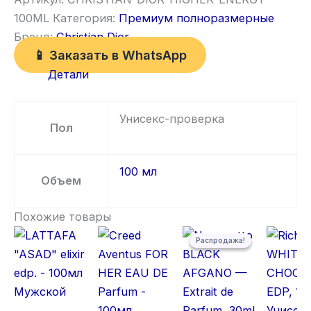
100ML
Категория:
Премиум полноразмерные
Бренд:
Christian Dior
📱 Заказать в WhatsApp
Детали
Унисекс-проверка
Пол
100 мл
Объем
Похожие товары
Первоначальная цена состав
Текущая цена: 5 300,00 ₽.
Распродажа!
Распродажа!