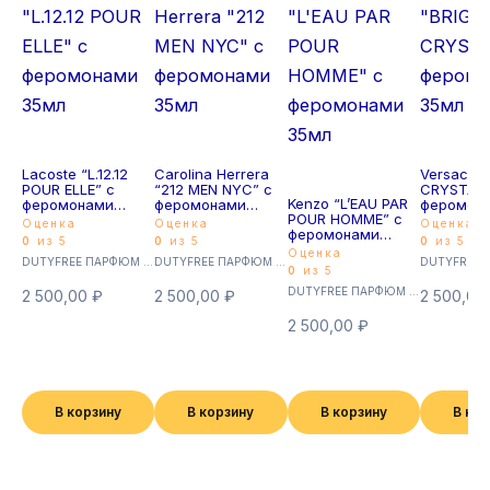
Lacoste “L.12.12
Carolina Herrera
Versace 
POUR ELLE” с
“212 MEN NYC” с
CRYSTAL”
Kenzo “L’EAU PAR
феромонами
феромонами
феромон
POUR HOMME” с
35мл
35мл
35мл
Оценка
Оценка
Оценка
феромонами
0
из 5
0
из 5
0
из 5
35мл
Оценка
DUTYFREE ПАРФЮМ с феромонами 35мл (Суперстойкие)
DUTYFREE ПАРФЮМ с феромонами 35мл (Суперстойкие)
0
из 5
DUTYFREE ПАРФЮМ с феромонами 35мл (Суперстойкие)
2 500,00
₽
2 500,00
₽
2 500,00
2 500,00
₽
В корзину
В корзину
В корзину
В ко