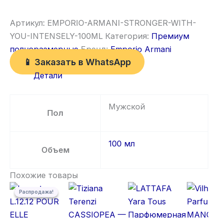
Артикул:
EMPORIO-ARMANI-STRONGER-WITH-
YOU-INTENSELY-100ML
Категория:
Премиум
полноразмерные
Бренд:
Emporio Armani
📱 Заказать в WhatsApp
Детали
Мужской
Пол
100 мл
Объем
Похожие товары
Первоначальная цена составляла 5 500,00 ₽.
Текущая цена: 5 300,00 ₽.
Распродажа!
Распродажа!