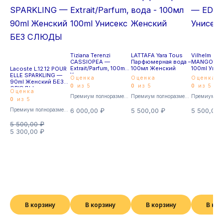
Tiziana Terenzi
LATTAFA Yara Tous
Vilhelm Par
CASSIOPEA —
Парфюмерная вода –
MANGO SKI
Extrait/Parfum, 100ml
100мл Женский
100ml Унис
Lacoste L.12.12 POUR
Унисекс
ELLE SPARKLING —
Оценка
Оценка
Оценка
90ml Женский БЕЗ
0
из 5
0
из 5
0
из 5
СЛЮДЫ
Оценка
Премиум полноразмерные
Премиум полноразмерные
0
из 5
Премиум полноразмерные
6 000,00
₽
5 500,00
₽
5 500,00
5 500,00
₽
5 300,00
₽
В корзину
В корзину
В корзину
В ко