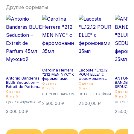
Другие форматы
Carolina Herrera
Lacoste “L.12.12
“212 MEN NYC” с
POUR ELLE” с
Antonio Banderas
ANTONIO
феромонами
феромонами
BLUE Seduction –
BANDERAS
35мл
35мл
Оценка
Оценка
Extrait de Parfum
SEDUCTIO
0
из 5
0
из 5
45мл Мужской
феромон
Оценка
Оценка
DUTYFREE ПАРФЮМ с феромонами 35мл (Суперстойкие)
DUTYFREE ПАРФЮМ с феромонами 35мл (Суперстойкие)
35мл
0
из 5
0
из 5
Духи в Экстракте 45мл
2 500,00
₽
2 500,00
₽
3 000,00
₽
2 500,00