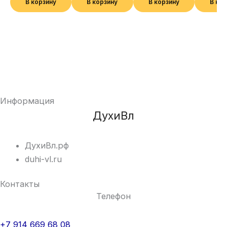
В корзину
В корзину
В корзину
В ко
Информация
ДухиВл
ДухиВл.рф
duhi-vl.ru
Контакты
Телефон
+7 914 669 68 08