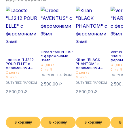
Creed “AVENTUS”
Vertus
с феромонами
“NARCOS’I
Lacoste “L.12.12
Kilian “BLACK
35мл
феромон
POUR ELLE” с
PHANTOM” с
35мл
Оценка
Оценка
феромонами
феромонами
0
из 5
0
из 5
35мл
35мл
Оценка
Оценка
DUTYFREE ПАРФЮМ с феромонами 35мл (Суперстойкие)
0
из 5
0
из 5
DUTYFREE ПАРФЮМ с феромонами 35мл (Суперстойкие)
DUTYFREE ПАРФЮМ с феромонами 35мл (Суперстойкие)
2 500,00
₽
2 500,00
2 500,00
₽
2 500,00
₽
В корзину
В корзину
В корзину
В ко