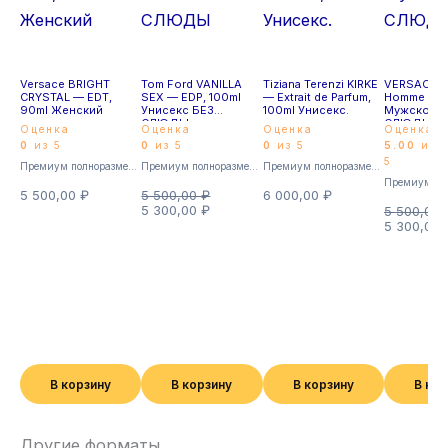
Versace BRIGHT
Tom Ford VANILLA
Tiziana Terenzi KIRKE
VERSACE P
CRYSTAL — EDT,
SEX — EDP, 100ml
— Extrait de Parfum,
Homme – ed
90ml Женский
Унисекс БЕЗ
100ml Унисекс.
Мужской Б
СЛЮДЫ
СЛЮДЫ
Оценка
Оценка
Оценка
Оценка
0
из 5
0
из 5
0
из 5
5.00
из
5
Премиум полноразмерные
Премиум полноразмерные
Премиум полноразмерные
5 500,00
₽
5 500,00
₽
6 000,00
₽
5 300,00
₽
5 500,00
5 300,00
В корзину
В корзину
В корзину
В ко
Другие форматы