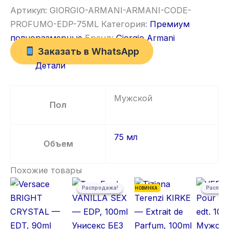
Артикул:
GIORGIO-ARMANI-ARMANI-CODE-
PROFUMO-EDP-75ML
Категория:
Премиум
полноразмерные
Бренд:
Giorgio Armani
Заказать в WhatsApp
Детали
Мужской
Пол
75 мл
Объем
Похожие товары
Первоначальная цена составляла 5 500,00 ₽.
Текущая цена: 5 300,00 ₽.
Первонача
Текущая ц
Распродажа!
Распродажа!
Распро
Распро
НОВИНКА