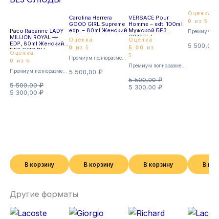
Оценка
Carolina Herrera
VERSACE Pour
0
из 5
GOOD GIRL Supreme
Homme – edt. 100ml
edp. – 80ml Женский
Мужской БЕЗ
Paco Rabanne LADY
СЛЮДЫ
MILLION ROYAL —
Оценка
Оценка
EDP, 80ml Женский
5 500,00
0
из 5
5.00
из
БЕЗ СЛЮДЫ
Оценка
5
Премиум полноразмерные
0
из 5
Премиум полноразмерные
Премиум полноразмерные
5 500,00
₽
5 500,00
₽
5 500,00
₽
5 300,00
₽
5 300,00
₽
В корзину
В корзину
В корзину
В ко
Другие форматы