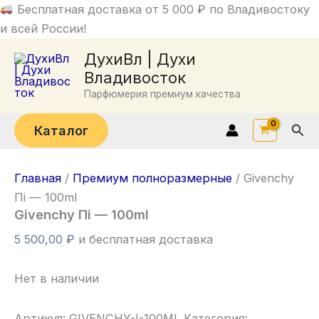
Перейти
Бесплатная доставка от 5 000 ₽ по Владивостоку
к
и всей России!
содержимому
ДухиВл | Духи
Владивосток
Парфюмерия премиум качества
Пои
Каталог
Главная
/
Премиум полноразмерные
/ Givenchy
Пi — 100ml
Givenchy Пi — 100ml
5 500,00
₽
и бесплатная доставка
Нет в наличии
Артикул:
GIVENCHY-I-100ML
Категория: