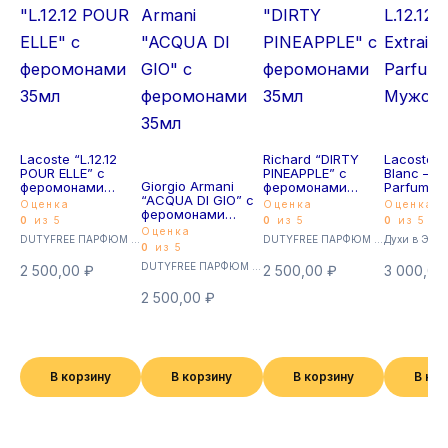
Lacoste “L.12.12
Richard “DIRTY
Lacoste L.
POUR ELLE” с
PINEAPPLE” с
Blanc – Ex
Giorgio Armani
феромонами
феромонами
Parfum 4
“ACQUA DI GIO” с
35мл
35мл
Мужской
Оценка
Оценка
Оценка
феромонами
0
из 5
0
из 5
0
из 5
35мл
Оценка
DUTYFREE ПАРФЮМ с феромонами 35мл (Суперстойкие)
DUTYFREE ПАРФЮМ с феромонами 35мл (Суперстойкие)
Духи в Экст
0
из 5
DUTYFREE ПАРФЮМ с феромонами 35мл (Суперстойкие)
2 500,00
₽
2 500,00
₽
3 000,0
2 500,00
₽
В корзину
В корзину
В корзину
В ко