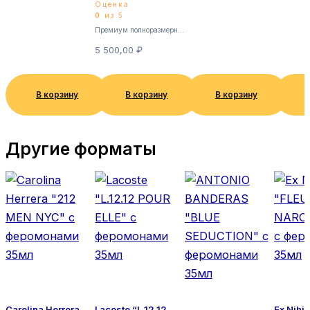
(КРАСНАЯ УПАКОВКА)
Оценка
— EDP, 70ml Унисекс
0
из 5
Премиум полноразмерные
5 500,00
₽
В корзину
В корзину
В корзину
В
Другие форматы
Carolina Herrera
Lacoste “L.12.12
Ex Nihi