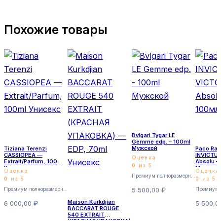
Похожие товары
Bvlgari Tygar LE
Gemme edp. – 100ml
Мужской
Tiziana Terenzi
Paco Ra
CASSIOPEA —
INVICTU
Оценка
Extrait/Parfum, 100ml
Absolu 
0
из 5
Унисекс
Мужской
Оценка
Оценка
Премиум полноразмерные
0
из 5
0
из 5
Премиум полноразмерные
5 500,00
₽
Maison Kurkdjian
6 000,00
₽
5 500,
BACCARAT ROUGE
540 EXTRAIT