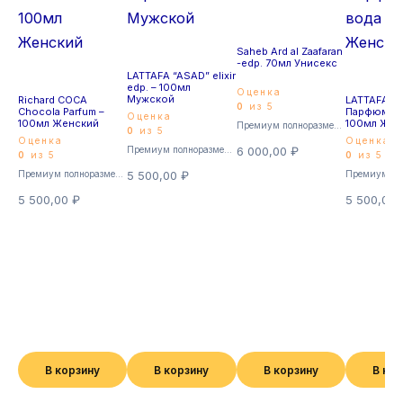
Saheb Ard al Zaafaran
-edp. 70мл Унисекс
LATTAFA “ASAD” elixir
edp. – 100мл
Оценка
Мужской
Richard COCA
LATTAFA Ya
0
из 5
Chocola Parfum –
Парфюмерн
Оценка
100мл Женский
100мл Жен
Премиум полноразмерные
0
из 5
Оценка
Оценка
Премиум полноразмерные
6 000,00
₽
0
из 5
0
из 5
Премиум полноразмерные
5 500,00
₽
5 500,00
₽
5 500,00
В корзину
В корзину
В корзину
В ко