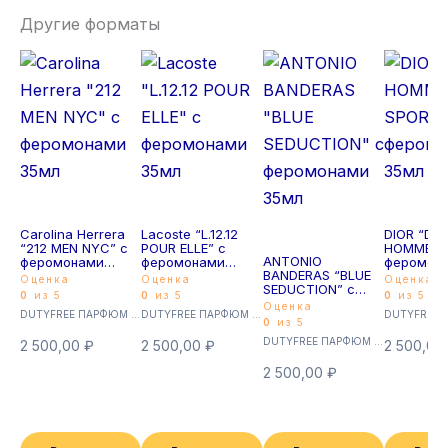
Другие форматы
Carolina Herrera
Lacoste “L.12.12
DIOR “DIO
“212 MEN NYC” с
POUR ELLE” с
HOMME S
ANTONIO
феромонами
феромонами
феромон
BANDERAS “BLUE
35мл
35мл
35мл
Оценка
Оценка
Оценка
SEDUCTION” с
0
из 5
0
из 5
0
из 5
феромонами
Оценка
DUTYFREE ПАРФЮМ с феромонами 35мл (Суперстойкие)
DUTYFREE ПАРФЮМ с феромонами 35мл (Суперстойкие)
35мл
0
из 5
DUTYFREE ПАРФЮМ с феромонами 35мл (Суперстойкие)
2 500,00
₽
2 500,00
₽
2 500,00
2 500,00
₽