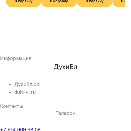
В корзину
В корзину
В корзину
В ко
Информация
ДухиВл
ДухиВл.рф
duhi-vl.ru
Контакты
Телефон
+7 914 669 68 08