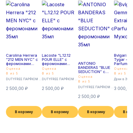
Carolina Herrera
Lacoste “L.12.12
Bvlgari L
“212 MEN NYC” с
POUR ELLE” с
Tygar – Ex
ANTONIO
феромонами
феромонами
Parfum 4
BANDERAS “BLUE
35мл
35мл
Мужской
Оценка
Оценка
Оценка
SEDUCTION” с
0
из 5
0
из 5
0
из 5
феромонами
Оценка
DUTYFREE ПАРФЮМ с феромонами 35мл (Суперстойкие)
DUTYFREE ПАРФЮМ с феромонами 35мл (Суперстойкие)
Духи в Экст
35мл
0
из 5
DUTYFREE ПАРФЮМ с феромонами 35мл (Суперстойкие)
2 500,00
₽
2 500,00
₽
3 000,0
2 500,00
₽
В корзину
В корзину
В корзину
В ко