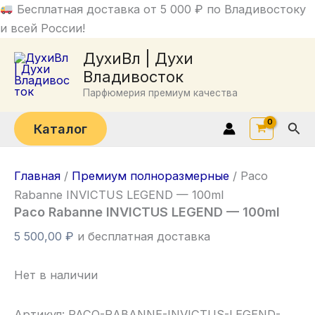
Перейти
Бесплатная доставка от 5 000 ₽ по Владивостоку
к
и всей России!
содержимому
ДухиВл | Духи
Владивосток
Парфюмерия премиум качества
Пои
Каталог
Главная
/
Премиум полноразмерные
/ Paco
Rabanne INVICTUS LEGEND — 100ml
Paco Rabanne INVICTUS LEGEND — 100ml
5 500,00
₽
и бесплатная доставка
Нет в наличии
Артикул:
PACO-RABANNE-INVICTUS-LEGEND-