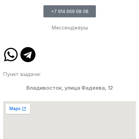
+7 914 669 68 08
Мессенджеры
W
T
h
e
Пункт выдачи:
a
l
Владивосток, улица Фадеева, 12
t
e
s
g
a
r