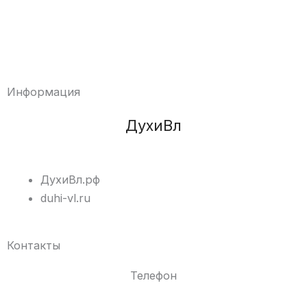
Информация
ДухиВл
ДухиВл.рф
duhi-vl.ru
Контакты
Телефон