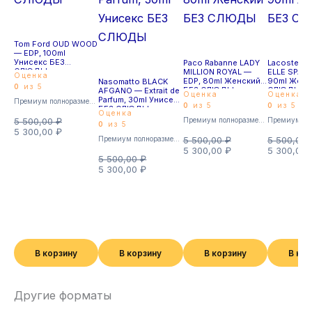
Tom Ford OUD WOOD
— EDP, 100ml
Унисекс БЕЗ
Paco Rabanne LADY
Lacoste L.1
СЛЮДЫ
MILLION ROYAL —
ELLE SPAR
Оценка
EDP, 80ml Женский
90ml Женс
Nasomatto BLACK
0
из 5
БЕЗ СЛЮДЫ
СЛЮДЫ
AFGANO — Extrait de
Оценка
Оценка
Parfum, 30ml Унисекс
Премиум полноразмерные
0
из 5
0
из 5
БЕЗ СЛЮДЫ
Оценка
5 500,00
₽
Премиум полноразмерные
0
из 5
5 300,00
₽
Премиум полноразмерные
5 500,00
₽
5 500,00
5 300,00
₽
5 300,00
5 500,00
₽
5 300,00
₽
В корзину
В корзину
В корзину
В ко
Другие форматы