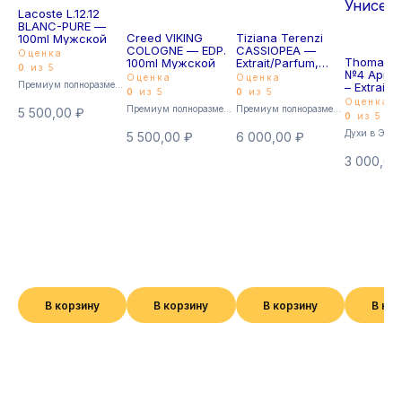
Lacoste L.12.12
BLANC-PURE —
Creed VIKING
Tiziana Terenzi
100ml Мужской
COLOGNE — EDP.
CASSIOPEA —
Оценка
Thomas K
100ml Мужской
Extrait/Parfum,
0
из 5
№4 Apres 
100ml Унисекс
Оценка
Оценка
Премиум полноразмерные
– Extrait 
0
из 5
0
из 5
45мл Уни
Оценка
Премиум полноразмерные
Премиум полноразмерные
5 500,00
₽
0
из 5
Духи в Экст
5 500,00
₽
6 000,00
₽
3 000,0
В корзину
В корзину
В корзину
В ко