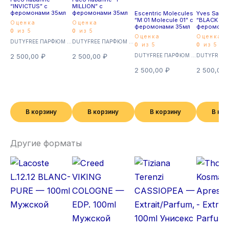
“INVICTUS” с
MILLION” с
феромонами 35мл
феромонами 35мл
Escentric Molecules
Yves Saint 
“M:01 Molecule 01” с
“BLACK OP
Оценка
Оценка
феромонами 35мл
феромона
0
из 5
0
из 5
Оценка
Оценка
DUTYFREE ПАРФЮМ с феромонами 35мл (Суперстойкие)
DUTYFREE ПАРФЮМ с феромонами 35мл (Суперстойкие)
0
из 5
0
из 5
2 500,00
₽
2 500,00
₽
DUTYFREE ПАРФЮМ с феромонами 35мл (Суперстойкие)
2 500,00
₽
2 500,00
В корзину
В корзину
В корзину
В ко
Другие форматы