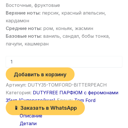
Восточные, фруктовые
Верхние ноты:
персик, красный апельсин,
кардамон
Средние ноты:
ром, коньяк, жасмин
Базовые ноты:
ваниль, сандал, бобы тонка,
пачули, кашмеран
Добавить в корзину
Артикул:
DUTY35-TOMFORD-BITTERPEACH
Категория:
DUTYFREE ПАРФЮМ с феромонами
35мл (Суперстойкие)
Бренд:
Tom Ford
📱 Заказать в WhatsApp
Описание
Детали