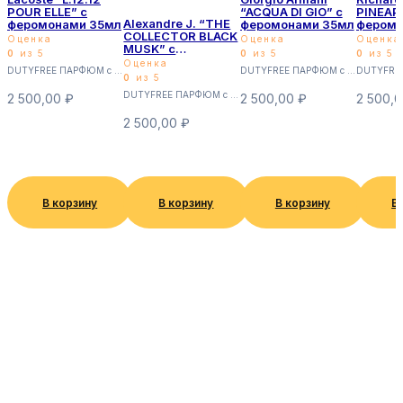
POUR ELLE” с
“ACQUA DI GIO” с
PINEAP
Alexandre J. “THE
феромонами 35мл
феромонами 35мл
феромо
COLLECTOR BLACK
Оценка
Оценка
Оценка
MUSK” с
0
из 5
0
из 5
0
из 5
феромонами 35мл
Оценка
DUTYFREE ПАРФЮМ с феромонами 35мл (Суперстойкие)
DUTYFREE ПАРФЮМ с феромонами 35мл (Суперстойкие)
0
из 5
DUTYFREE ПАРФЮМ с феромонами 35мл (Суперстойкие)
2 500,00
₽
2 500,00
₽
2 500,
2 500,00
₽
В корзину
В корзину
В корзину
В