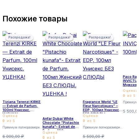
Похожие товары
Первоначальная цена составляла 6 000,00 ₽.
Текущая цена: 5 000,00 ₽.
Первоначальная цена составляла 5 500,00 ₽.
Текущая цена: 4 500,00 ₽.
Первоначальная цена соста
Текущая цена: 5 300,00 ₽.
Распродажа!
Распродажа!
Распродажа!
Распродажа!
Распродажа!
Распродажа!
Paco Ra
INVICTU
Мужской
Оценка
0
из 5
Tiziana Terenzi KIRKE
Fragrance World “LE
— Extrait de Parfum,
Fleur Narcotiques” –
100ml Унисекс.
EDP, 100мл Унисекс
5 500,
УЦЕНКА!
БЕЗ СЛЮДЫ
Оценка
Оценка
Anfar Dubai White
0
из 5
0
из 5
Chocolate “Pistachio
kunafa”- Extrait de
Премиум полноразмерные
Премиум полноразмерные
Parfum, 100мл
Оценка
Женский БЕЗ
6 000,00
₽
5 500,00
₽
0
из 5
СЛЮДЫ, УЦЕНКА !