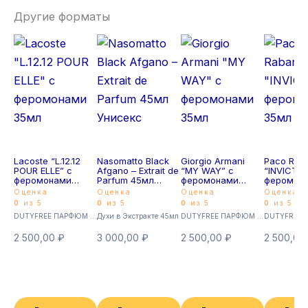
Другие форматы
Lacoste “L.12.12
Nasomatto Black
Giorgio Armani
Paco Rab
POUR ELLE” с
Afgano – Extrait de
“MY WAY” с
“INVICTUS
феромонами
Parfum 45мл
феромонами
феромон
35мл
Унисекс
35мл
35мл
Оценка
Оценка
Оценка
Оценка
0
из 5
0
из 5
0
из 5
0
из 5
DUTYFREE ПАРФЮМ с феромонами 35мл (Суперстойкие)
Духи в Экстракте 45мл
DUTYFREE ПАРФЮМ с феромонами 35мл (Суперстойкие)
2 500,00
₽
3 000,00
₽
2 500,00
₽
2 500,00