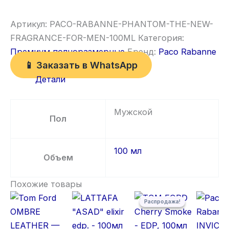
Артикул:
PACO-RABANNE-PHANTOM-THE-NEW-
FRAGRANCE-FOR-MEN-100ML
Категория:
Премиум полноразмерные
Бренд:
Paco Rabanne
📱 Заказать в WhatsApp
Детали
Мужской
Пол
100 мл
Объем
Похожие товары
Первоначальная цена состав
Текущая цена: 5 300,00 ₽.
Распродажа!
Распродажа!