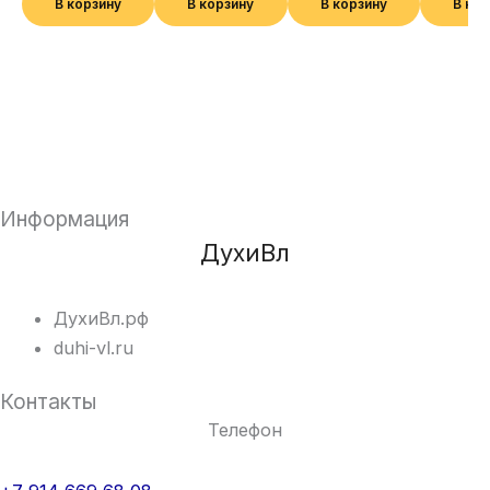
В корзину
В корзину
В корзину
В ко
Информация
ДухиВл
ДухиВл.рф
duhi-vl.ru
Контакты
Телефон