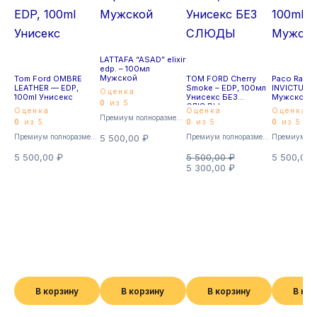
LATTAFA “ASAD” elixir
edp. – 100мл
Мужской
Tom Ford OMBRE
TOM FORD Cherry
Paco Raba
LEATHER — EDP,
Smoke – EDP, 100мл
INVICTUS —
Оценка
100ml Унисекс
Унисекс БЕЗ
Мужской
0
из 5
СЛЮДЫ
Оценка
Оценка
Оценка
Премиум полноразмерные
0
из 5
0
из 5
0
из 5
Премиум полноразмерные
5 500,00
₽
Премиум полноразмерные
5 500,00
₽
5 500,00
₽
5 500,00
5 300,00
₽
В корзину
В корзину
В корзину
В ко