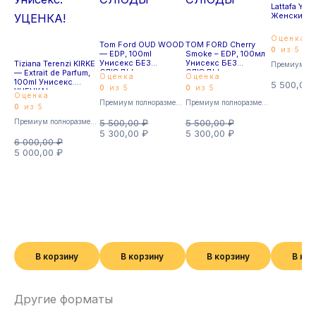
Lattafa YAR
Женский
Оценка
Tom Ford OUD WOOD
TOM FORD Cherry
0
из 5
— EDP, 100ml
Smoke – EDP, 100мл
Унисекс БЕЗ
Унисекс БЕЗ
Tiziana Terenzi KIRKE
СЛЮДЫ
СЛЮДЫ
— Extrait de Parfum,
Оценка
Оценка
100ml Унисекс.
5 500,00
0
из 5
0
из 5
УЦЕНКА!
Оценка
Премиум полноразмерные
Премиум полноразмерные
0
из 5
Премиум полноразмерные
5 500,00
₽
5 500,00
₽
5 300,00
₽
5 300,00
₽
6 000,00
₽
5 000,00
₽
В корзину
В корзину
В корзину
В ко
Другие форматы