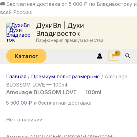
Перейти
🚚 Бесплатная доставка от 5 000 ₽ по Владивостоку и
к
всей России!
содержимому
ДухиВл | Духи
Владивосток
Парфюмерия премиум качества
Пои
Каталог
Главная
/
Премиум полноразмерные
/ Amouage
BLOSSOM LOVE — 100ml
Amouage BLOSSOM LOVE — 100ml
5 500,00
₽
и бесплатная доставка
Нет в наличии
Артикул:
AMOUAGE-BLOSSOM-LOVE-100ML