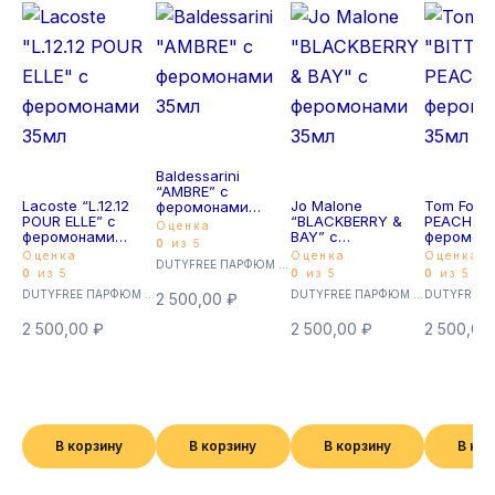
Baldessarini
“AMBRE” с
Lacoste “L.12.12
Jo Malone
Tom Ford 
феромонами
POUR ELLE” с
“BLACKBERRY &
PEACH” с
35мл
Оценка
феромонами
BAY” с
феромон
0
из 5
35мл
феромонами
35мл
Оценка
Оценка
Оценка
DUTYFREE ПАРФЮМ с феромонами 35мл (Суперстойкие)
35мл
0
из 5
0
из 5
0
из 5
DUTYFREE ПАРФЮМ с феромонами 35мл (Суперстойкие)
DUTYFREE ПАРФЮМ с феромонами 35мл (Суперстойкие)
2 500,00
₽
2 500,00
₽
2 500,00
₽
2 500,00
В корзину
В корзину
В корзину
В ко