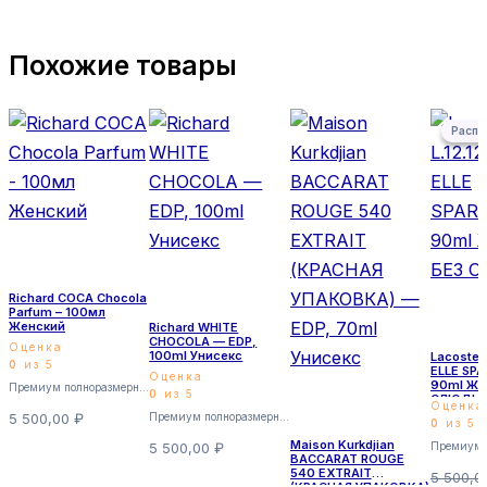
Похожие товары
Первона
Текущая
Распр
Распр
Richard COCA Chocola
Parfum – 100мл
Женский
Richard WHITE
CHOCOLA — EDP,
Оценка
100ml Унисекс
Lacoste 
0
из 5
ELLE SP
Оценка
90ml Же
Премиум полноразмерные
0
из 5
СЛЮДЫ
Оценка
5 500,00
₽
Премиум полноразмерные
0
из 5
Maison Kurkdjian
5 500,00
₽
BACCARAT ROUGE
540 EXTRAIT
5 500,