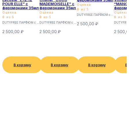
POUR ELLE” с
MADEMOISELLE” с
“MANGO
Оценка
феромонами 35мл
феромонами 35мл
феромо
0
из 5
Оценка
Оценка
Оценка
DUTYFREE ПАРФЮМ с феромонами 35мл (Суперстойкие)
0
из 5
0
из 5
0
из 5
DUTYFREE ПАРФЮМ с феромонами 35мл (Суперстойкие)
DUTYFREE ПАРФЮМ с феромонами 35мл (Суперстойкие)
2 500,00
₽
2 500,00
₽
2 500,00
₽
2 500,
В корзину
В корзину
В корзину
В