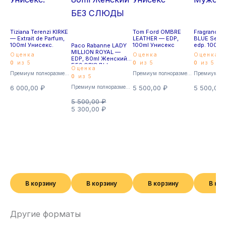
Tiziana Terenzi KIRKE
Tom Ford OMBRE
Fragrance 
— Extrait de Parfum,
LEATHER — EDP,
BLUE Seduc
100ml Унисекс.
100ml Унисекс
edp. 100м
Paco Rabanne LADY
MILLION ROYAL —
Оценка
Оценка
Оценка
EDP, 80ml Женский
0
из 5
0
из 5
0
из 5
БЕЗ СЛЮДЫ
Оценка
Премиум полноразмерные
Премиум полноразмерные
0
из 5
6 000,00
₽
Премиум полноразмерные
5 500,00
₽
5 500,00
5 500,00
₽
5 300,00
₽
В корзину
В корзину
В корзину
В ко
Другие форматы