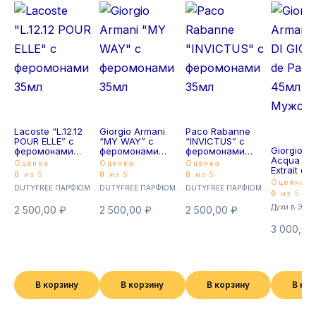
Lacoste “L.12.12
Giorgio Armani
Paco Rabanne
POUR ELLE” с
“MY WAY” с
“INVICTUS” с
Giorgio A
феромонами
феромонами
феромонами
Acqua DI 
35мл
35мл
35мл
Оценка
Оценка
Оценка
Extrait de
0
из 5
0
из 5
0
из 5
45мл Му
Оценка
DUTYFREE ПАРФЮМ с феромонами 35мл (Суперстойкие)
DUTYFREE ПАРФЮМ с феромонами 35мл (Суперстойкие)
DUTYFREE ПАРФЮМ с феромонами 35мл (Суперстойкие)
0
из 5
Духи в Экст
2 500,00
₽
2 500,00
₽
2 500,00
₽
3 000,0
В корзину
В корзину
В корзину
В ко