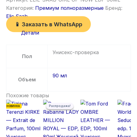
Категория:
Премиум полноразмерные
Бренд:
Elie Saab
📱 Заказать в WhatsApp
Детали
Унисекс-проверка
Пол
90 мл
Объем
Похожие товары
Первоначальная цена составляла 5 500,00 ₽.
Текущая цена: 5 300,00 ₽.
Распродажа!
Распродажа!
НОВИНКА