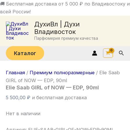
Перейти
🚚 Бесплатная доставка от 5 000 ₽ по Владивостоку и
к
всей России!
содержимому
ДухиВл | Духи
Владивосток
Парфюмерия премиум качества
Пои
Каталог
Главная
/
Премиум полноразмерные
/ Elie Saab
GIRL of NOW — EDP, 90ml
Elie Saab GIRL of NOW — EDP, 90ml
5 500,00
₽
и бесплатная доставка
Нет в наличии
Артикул:
ELIE-SAAB-GIRL-OF-NOW-EDP-90ML