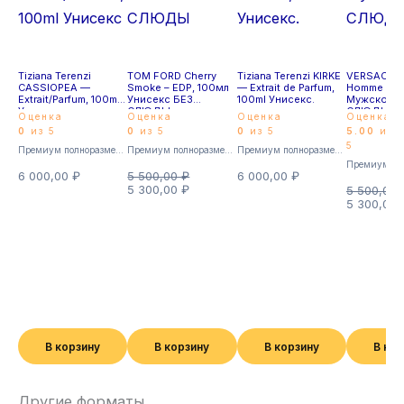
Tiziana Terenzi
TOM FORD Cherry
Tiziana Terenzi KIRKE
VERSACE P
CASSIOPEA —
Smoke – EDP, 100мл
— Extrait de Parfum,
Homme – ed
Extrait/Parfum, 100ml
Унисекс БЕЗ
100ml Унисекс.
Мужской Б
Унисекс
СЛЮДЫ
СЛЮДЫ
Оценка
Оценка
Оценка
Оценка
0
из 5
0
из 5
0
из 5
5.00
из
5
Премиум полноразмерные
Премиум полноразмерные
Премиум полноразмерные
6 000,00
₽
5 500,00
₽
6 000,00
₽
5 300,00
₽
5 500,00
5 300,00
В корзину
В корзину
В корзину
В ко
Другие форматы