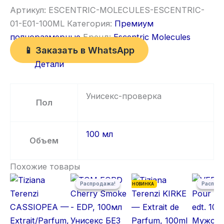
Артикул:
ESCENTRIC-MOLECULES-ESCENTRIC-
01-E01-100ML
Категория:
Премиум
полноразмерные
Бренд:
Escentric Molecules
📱 Заказать в WhatsApp
Детали
Унисекс-проверка
Пол
100 мл
Объем
Похожие товары
Первоначальная цена составляла 5 500,00 ₽.
Текущая цена: 5 300,00 ₽.
Первонача
Текущая ц
Распродажа!
Распродажа!
Распро
Распро
НОВИНКА