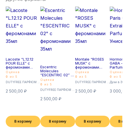
Lacoste “L.12.12
Montale “ROSES
Hormone P
POUR ELLE” с
MUSK” с
GABA – Ex
Escentric
феромонами
феромонами
Parfum 4
Molecules
35мл
35мл
Унисекс
Оценка
Оценка
Оценка
“ESCENTRIC 02” с
0
из 5
0
из 5
0
из 5
феромонами
Оценка
DUTYFREE ПАРФЮМ с феромонами 35мл (Суперстойкие)
DUTYFREE ПАРФЮМ с феромонами 35мл (Суперстойкие)
Духи в Экст
35мл
0
из 5
DUTYFREE ПАРФЮМ с феромонами 35мл (Суперстойкие)
2 500,00
₽
2 500,00
₽
3 000,0
2 500,00
₽
В корзину
В корзину
В корзину
В ко