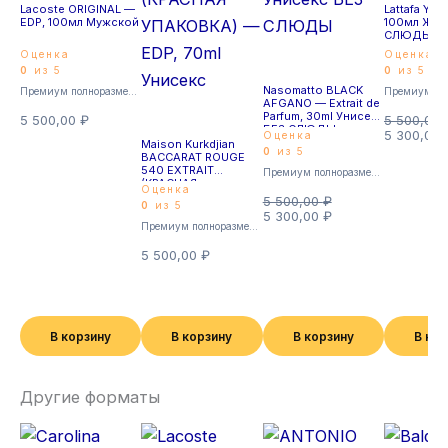
Lacoste ORIGINAL —
Lattafa YAR
EDP, 100мл Мужской
100мл Жен
СЛЮДЫ
Оценка
Оценка
0
из 5
0
из 5
Nasomatto BLACK
Премиум полноразмерные
AFGANO — Extrait de
Parfum, 30ml Унисекс
5 500,00
₽
5 500,00
БЕЗ СЛЮДЫ
5 300,00
Оценка
Maison Kurkdjian
0
из 5
BACCARAT ROUGE
540 EXTRAIT
Премиум полноразмерные
(КРАСНАЯ
Оценка
УПАКОВКА) — EDP,
5 500,00
₽
0
из 5
70ml Унисекс
5 300,00
₽
Премиум полноразмерные
5 500,00
₽
В корзину
В корзину
В корзину
В ко
Другие форматы