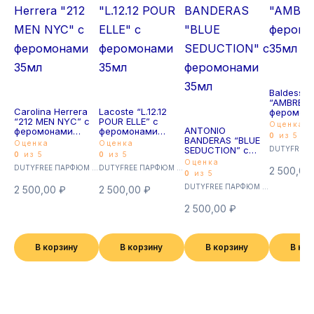
Baldessari
“AMBRE” 
Carolina Herrera
Lacoste “L.12.12
феромон
“212 MEN NYC” с
POUR ELLE” с
35мл
Оценка
ANTONIO
феромонами
феромонами
0
из 5
BANDERAS “BLUE
35мл
35мл
Оценка
Оценка
SEDUCTION” с
0
из 5
0
из 5
феромонами
Оценка
DUTYFREE ПАРФЮМ с феромонами 35мл (Суперстойкие)
DUTYFREE ПАРФЮМ с феромонами 35мл (Суперстойкие)
35мл
2 500,00
0
из 5
DUTYFREE ПАРФЮМ с феромонами 35мл (Суперстойкие)
2 500,00
₽
2 500,00
₽
2 500,00
₽
В корзину
В корзину
В корзину
В ко