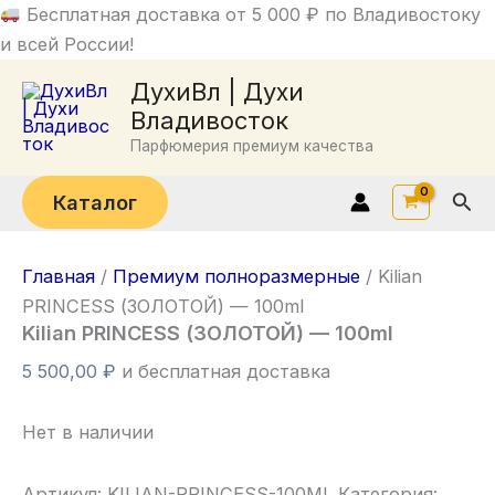
Перейти
Бесплатная доставка от 5 000 ₽ по Владивостоку
к
и всей России!
содержимому
ДухиВл | Духи
Владивосток
Парфюмерия премиум качества
Пои
Каталог
Главная
/
Премиум полноразмерные
/ Kilian
PRINCESS (ЗОЛОТОЙ) — 100ml
Kilian PRINCESS (ЗОЛОТОЙ) — 100ml
5 500,00
₽
и бесплатная доставка
Нет в наличии
Артикул:
KILIAN-PRINCESS-100ML
Категория: